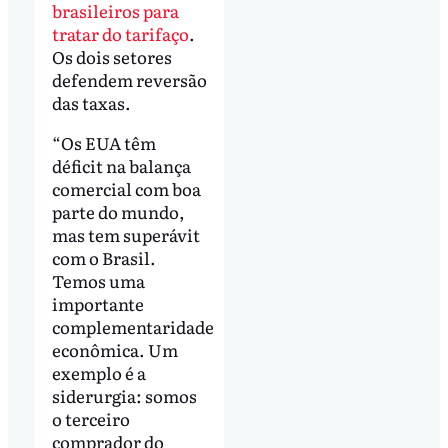
brasileiros para
tratar do tarifaço
.
Os dois setores
defendem reversão
das taxas.
“Os EUA têm
déficit na balança
comercial com boa
parte do mundo,
mas tem superávit
com o Brasil.
Temos uma
importante
complementaridade
econômica. Um
exemplo é a
siderurgia: somos
o terceiro
comprador do