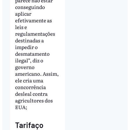
parece não estar
conseguindo
aplicar
efetivamente as
leis e
regulamentações
destinadas a
impedir o
desmatamento
ilegal”, diz o
governo
americano. Assim,
ele cria uma
concorrência
desleal contra
agricultores dos
EUA;
Tarifaço