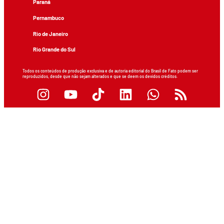
Paraná
Pernambuco
Rio de Janeiro
Rio Grande do Sul
Todos os conteúdos de produção exclusiva e de autoria editorial do Brasil de Fato podem ser
reproduzidos, desde que não sejam alterados e que se deem os devidos créditos.