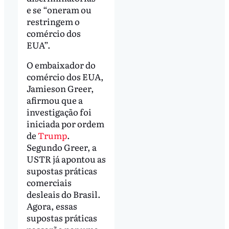
e se “oneram ou
restringem o
comércio dos
EUA”.
O embaixador do
comércio dos EUA,
Jamieson Greer,
afirmou que a
investigação foi
iniciada por ordem
de
Trump
.
Segundo Greer, a
USTR já apontou as
supostas práticas
comerciais
desleais do Brasil.
Agora, essas
supostas práticas