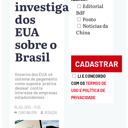
investigação
Editorial
BdF
dos
Ponto
Notícias da
EUA
China
sobre o
Brasil
Governo dos EUA vê
LI E CONCORDO
sistema de pagamento
COM OS
TERMOS DE
como suposta ‘prática
desleal’ contra
USO E POLÍTICA DE
interesse de empresas
estadunidenses
PRIVACIDADE
16.JUL.2025 - 11:25
CURITIBA (PR)
REDAÇÃO