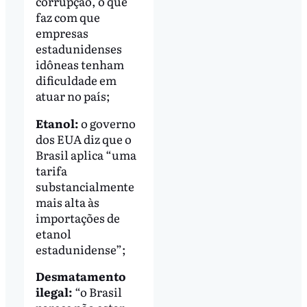
corrupção, o que
faz com que
empresas
estadunidenses
idôneas tenham
dificuldade em
atuar no país;
Etanol:
o governo
dos EUA diz que o
Brasil aplica “uma
tarifa
substancialmente
mais alta às
importações de
etanol
estadunidense”;
Desmatamento
ilegal:
“o Brasil