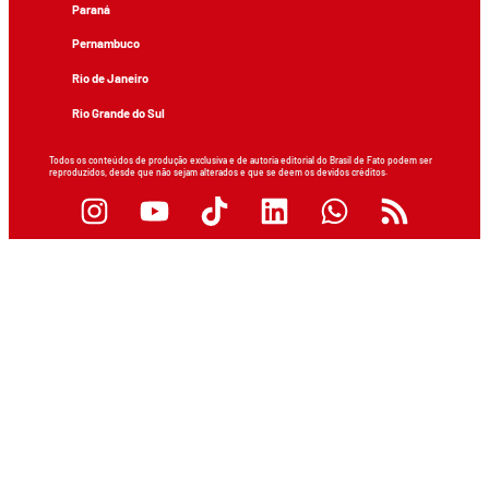
Paraná
Pernambuco
Rio de Janeiro
Rio Grande do Sul
Todos os conteúdos de produção exclusiva e de autoria editorial do Brasil de Fato podem ser
reproduzidos, desde que não sejam alterados e que se deem os devidos créditos.