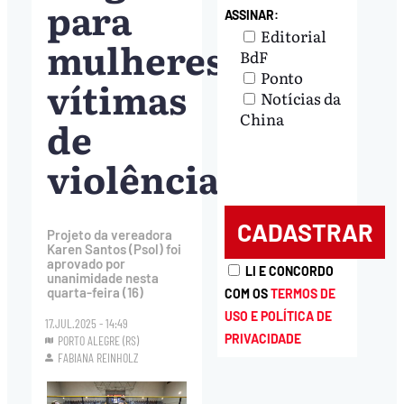
para
ASSINAR:
Editorial
mulheres
BdF
Ponto
vítimas
Notícias da
China
de
violência
Projeto da vereadora
Karen Santos (Psol) foi
aprovado por
LI E CONCORDO
unanimidade nesta
quarta-feira (16)
COM OS
TERMOS DE
USO E POLÍTICA DE
17.JUL.2025 - 14:49
PRIVACIDADE
PORTO ALEGRE (RS)
FABIANA REINHOLZ