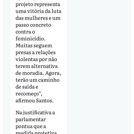
projeto representa
uma vitória da luta
das mulheres e um
passo concreto
contra o
feminicídio.
Muitas seguem
presas a relações
violentas por não
terem alternativa
de moradia. Agora,
terão um caminho
de saída e
recomeço”,
afirmou Santos.
Na justificativa a
parlamentar
pontua que a
medida protetiva,