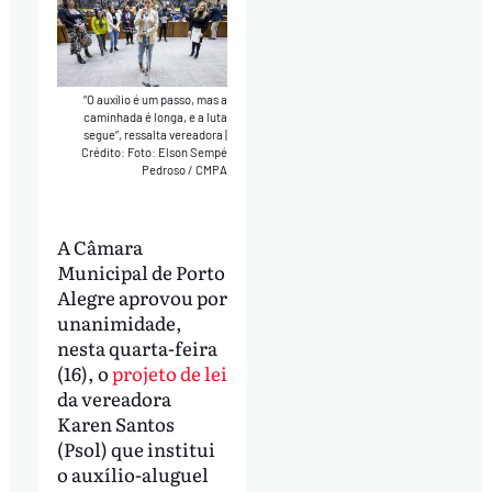
“O auxílio é um passo, mas a
caminhada é longa, e a luta
segue”, ressalta vereadora
|
Crédito: Foto: Elson Sempé
Pedroso / CMPA
A Câmara
Municipal de Porto
Alegre aprovou por
unanimidade,
nesta quarta-feira
(16), o
projeto de lei
da vereadora
Karen Santos
(Psol) que institui
o auxílio-aluguel