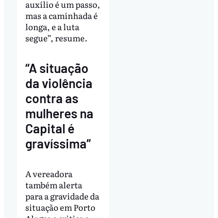
auxílio é um passo,
mas a caminhada é
longa, e a luta
segue”, resume.
“A situação
da violência
contra as
mulheres na
Capital é
gravíssima”
A vereadora
também alerta
para a gravidade da
situação em Porto