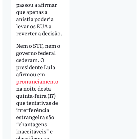
passou a afirmar
que apenas a
anistia poderia
levar os EUA a
reverter a decisão.
Nem o STF, nem o
governo federal
cederam. O
presidente Lula
afirmou em
pronunciamento
na noite desta
quinta-feira (17)
que tentativas de
interferência
estrangeira são
“chantagens
inaceitáveis” e
classificou os