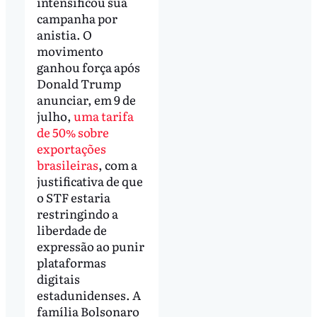
intensificou sua
campanha por
anistia. O
movimento
ganhou força após
Donald Trump
anunciar, em 9 de
julho,
uma tarifa
de 50% sobre
exportações
brasileiras
, com a
justificativa de que
o STF estaria
restringindo a
liberdade de
expressão ao punir
plataformas
digitais
estadunidenses. A
família Bolsonaro