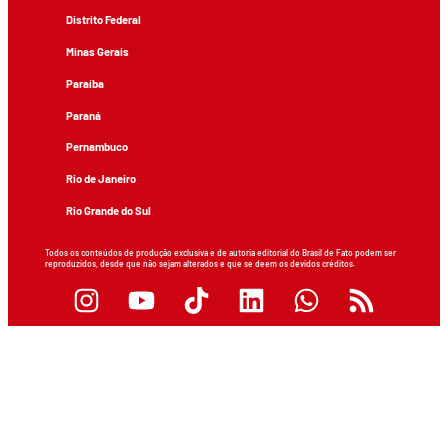
Distrito Federal
Minas Gerais
Paraíba
Paraná
Pernambuco
Rio de Janeiro
Rio Grande do Sul
Todos os conteúdos de produção exclusiva e de autoria editorial do Brasil de Fato podem ser
reproduzidos, desde que não sejam alterados e que se deem os devidos créditos.