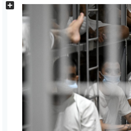
X
Share