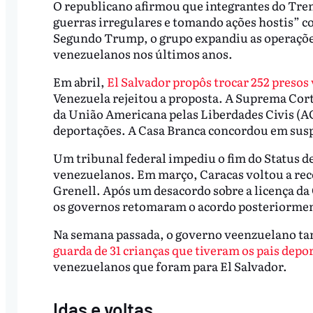
O republicano afirmou que integrantes do Tre
guerras irregulares e tomando ações hostis” co
Segundo Trump, o grupo expandiu as operações
venezuelanos nos últimos anos.
Em abril,
El Salvador propôs trocar 252 preso
Venezuela rejeitou a proposta. A Suprema Cor
da União Americana pelas Liberdades Civis (AC
deportações. A Casa Branca concordou em susp
Um tribunal federal impediu o fim do Status d
venezuelanos. Em março, Caracas voltou a re
Grenell. Após um desacordo sobre a licença d
os governos retomaram o acordo posteriormen
Na semana passada, o governo veenzuelano t
guarda de 31 crianças que tiveram os pais depo
venezuelanos que foram para El Salvador.
Idas e voltas