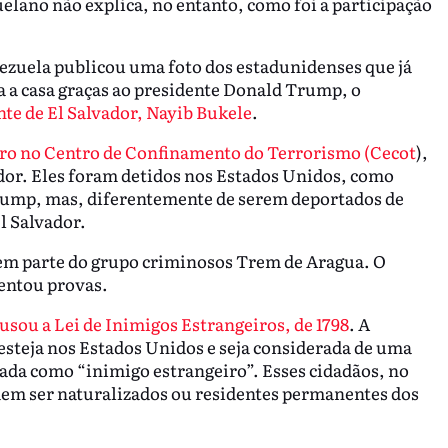
elano não explica, no entanto, como foi a participação
ezuela publicou uma foto dos estadunidenses que já
a a casa graças ao presidente Donald Trump, o
nte de El Salvador, Nayib Bukele
.
ro no Centro de Confinamento do Terrorismo (Cecot
),
or. Eles foram detidos nos Estados Unidos, como
Trump, mas, diferentemente de serem deportados de
El Salvador.
rem parte do grupo criminosos Trem de Aragua. O
sentou provas.
sou a Lei de Inimigos Estrangeiros, de 1798
. A
esteja nos Estados Unidos e seja considerada de uma
rtada como “inimigo estrangeiro”. Esses cidadãos, no
odem ser naturalizados ou residentes permanentes dos