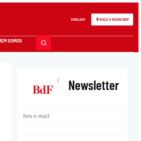
ENGLISH
OUÇA A RÁDIO BDF
UEM SOMOS
Newsletter
|