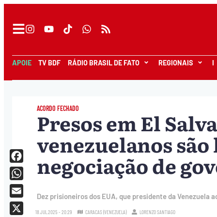
APOIE
TV BDF
RÁDIO BRASIL DE FATO
REGIONAIS
I
ACORDO FECHADO
Presos em El Salva
venezuelanos são 
negociação de go
Facebook
WhatsApp
Dez prisioneiros dos EUA, que presidente da Venezuela ac
Email
18.JUL.2025 - 20:29
CARACAS (VENEZUELA)
LORENZO SANTIAGO