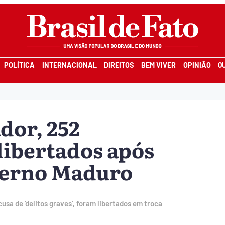
POLÍTICA
INTERNACIONAL
DIREITOS
BEM VIVER
OPINIÃO
Q
dor, 252
libertados após
verno Maduro
usa de 'delitos graves', foram libertados em troca