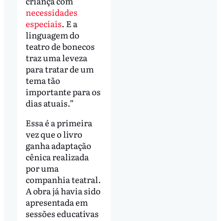
criança com
necessidades
especiais
. E a
linguagem do
teatro de bonecos
traz uma leveza
para tratar de um
tema tão
importante para os
dias atuais.”
Essa é a primeira
vez que o livro
ganha adaptação
cênica realizada
por uma
companhia teatral.
A obra já havia sido
apresentada em
sessões educativas