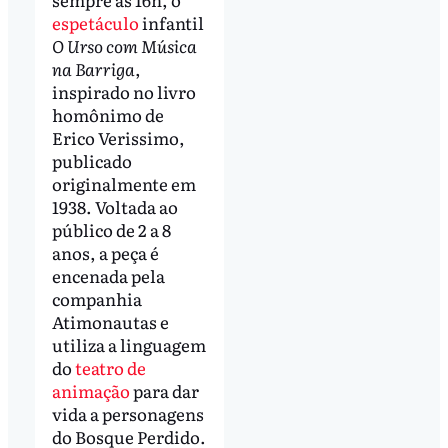
espetáculo
infantil
O Urso com Música
na Barriga
,
inspirado no livro
homônimo de
Erico Verissimo,
publicado
originalmente em
1938. Voltada ao
público de 2 a 8
anos, a peça é
encenada pela
companhia
Atimonautas e
utiliza a linguagem
do
teatro de
animação
para dar
vida a personagens
do Bosque Perdido.