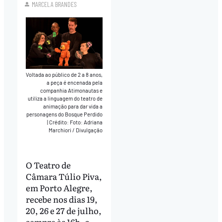
MARCELA BRANDES
Voltada ao público de 2 a 8 anos,
a peça é encenada pela
companhia Atimonautas e
utiliza a linguagem do teatro de
animação para dar vida a
personagens do Bosque Perdido
|
Crédito: Foto: Adriana
Marchiori / Divulgação
O Teatro de
Câmara Túlio Piva,
em Porto Alegre,
recebe nos dias 19,
20, 26 e 27 de julho,
sempre às 16h, o