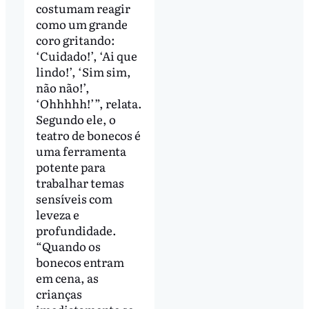
costumam reagir
como um grande
coro gritando:
‘Cuidado!’, ‘Ai que
lindo!’, ‘Sim sim,
não não!’,
‘Ohhhhh!’”, relata.
Segundo ele, o
teatro de bonecos é
uma ferramenta
potente para
trabalhar temas
sensíveis com
leveza e
profundidade.
“Quando os
bonecos entram
em cena, as
crianças