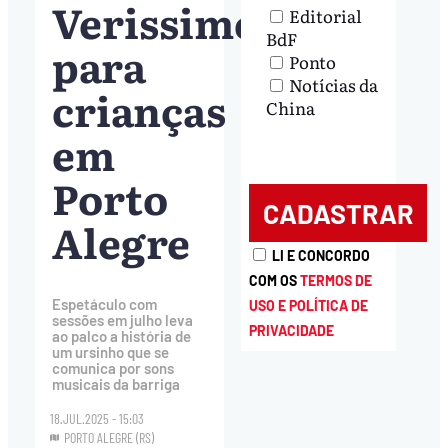
Verissimo
Editorial
BdF
para
Ponto
Notícias da
crianças
China
em
Porto
Alegre
LI E CONCORDO
COM OS
TERMOS DE
Espetáculo com
USO E POLÍTICA DE
sessões em julho leva
PRIVACIDADE
ao palco a história de
um ursinho que se
comunica por sons
musicais da barriga
18.JUL.2025 - 15:03
PORTO ALEGRE (RS)