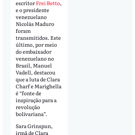
escritor
Frei Betto
,
e o presidente
venezuelano
Nicolás Maduro
foram
transmitidos. Este
último, por meio
do embaixador
venezuelano no
Brasil, Manuel
Vadell, destacou
que a luta de Clara
Charf e Marighella
é “fonte de
inspiração para a
revolução
bolivariana”.
Sara Grinspun,
irmã de Clara