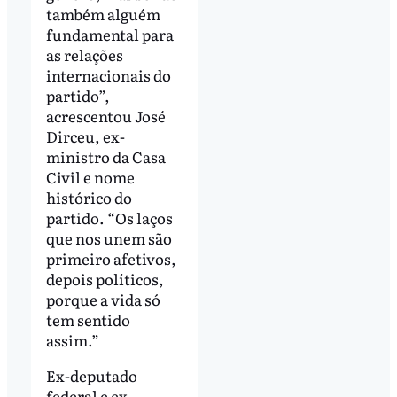
também alguém
fundamental para
as relações
internacionais do
partido”,
acrescentou José
Dirceu, ex-
ministro da Casa
Civil e nome
histórico do
partido. “Os laços
que nos unem são
primeiro afetivos,
depois políticos,
porque a vida só
tem sentido
assim.”
Ex-deputado
federal e ex-