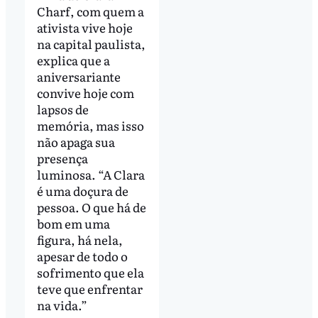
Charf, com quem a
ativista vive hoje
na capital paulista,
explica que a
aniversariante
convive hoje com
lapsos de
memória, mas isso
não apaga sua
presença
luminosa. “A Clara
é uma doçura de
pessoa. O que há de
bom em uma
figura, há nela,
apesar de todo o
sofrimento que ela
teve que enfrentar
na vida.”