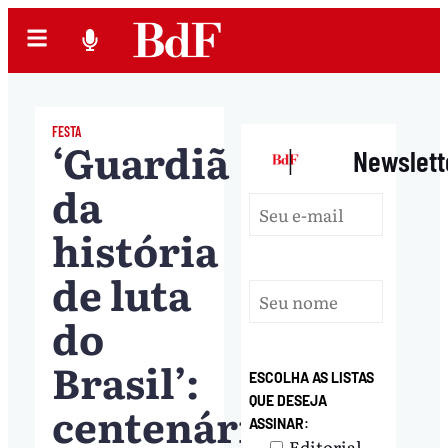
FESTA
‘Guardiã
|
Newslett
da
história
de luta
do
Brasil’:
ESCOLHA AS LISTAS
QUE DESEJA
centenário
ASSINAR:
Editorial