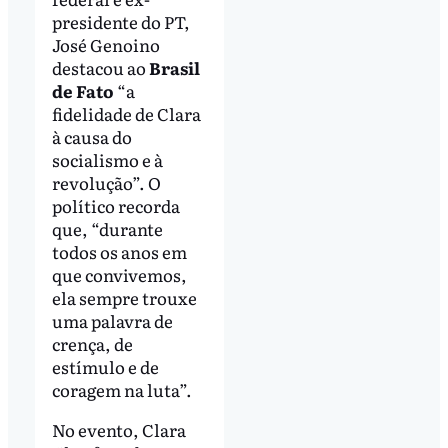
presidente do PT,
José Genoino
destacou ao
Brasil
de Fato
“a
fidelidade de Clara
à causa do
socialismo e à
revolução”. O
político recorda
que, “durante
todos os anos em
que convivemos,
ela sempre trouxe
uma palavra de
crença, de
estímulo e de
coragem na luta”.
No evento, Clara