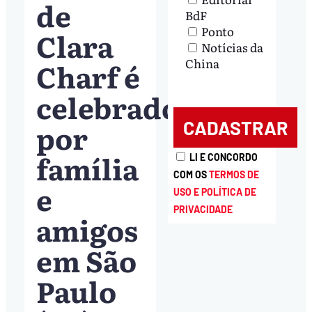
de
BdF
Ponto
Clara
Notícias da
China
Charf é
celebrado
por
família
LI E CONCORDO
COM OS
TERMOS DE
e
USO E POLÍTICA DE
PRIVACIDADE
amigos
em São
Paulo