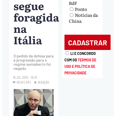
segue
BdF
Ponto
foragida
Notícias da
China
na
Itália
LI E CONCORDO
O pedido da defesa para
COM OS
TERMOS DE
a progressão para o
regime semiaberto foi
USO E POLÍTICA DE
negado.
PRIVACIDADE
19.JUL.2025 - 16:32
RECIFE (PE)
REDAÇÃO