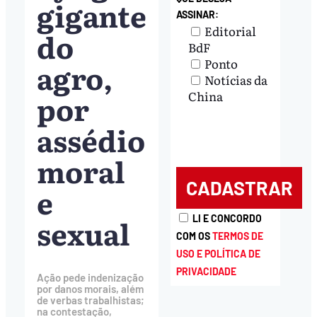
gigante
ASSINAR:
Editorial
do
BdF
Ponto
agro,
Notícias da
por
China
assédio
moral
e
sexual
LI E CONCORDO
COM OS
TERMOS DE
USO E POLÍTICA DE
PRIVACIDADE
Ação pede indenização
por danos morais, além
de verbas trabalhistas;
na contestação,