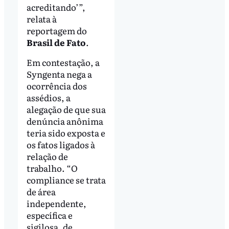
acreditando’”,
relata à
reportagem do
Brasil de Fato
.
Em contestação, a
Syngenta nega a
ocorrência dos
assédios, a
alegação de que sua
denúncia anônima
teria sido exposta e
os fatos ligados à
relação de
trabalho. “O
compliance se trata
de área
independente,
específica e
sigilosa, de