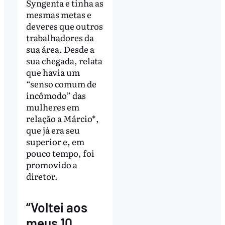
Syngenta e tinha as
mesmas metas e
deveres que outros
trabalhadores da
sua área. Desde a
sua chegada, relata
que havia um
“senso comum de
incômodo” das
mulheres em
relação a Márcio*,
que já era seu
superior e, em
pouco tempo, foi
promovido a
diretor.
“Voltei aos
meus 10