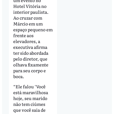
um evento no
Hotel Vitória no
interior paulista.
Ao cruzar com
Márcio em um
espaço pequeno em
frente aos
elevadores, a
executiva afirma
ter sido abordada
pelo diretor, que
olhava fixamente
para seu corpo e
boca.
“Ele falou ‘Você
está maravilhosa
hoje, seu marido
não tem ciúmes
que você saia de