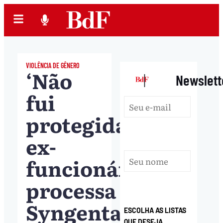
VIOLÊNCIA DE GÊNERO
‘Não
|
Newslett
fui
protegida’:
ex-
funcionária
processa
Syngenta,
ESCOLHA AS LISTAS
QUE DESEJA