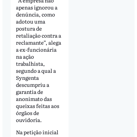
“A empresa não
apenas ignorou a
denúncia, como
adotou uma
postura de
retaliação contra a
reclamante”, alega
a ex-funcionária
na ação
trabalhista,
segundo a qual a
Syngenta
descumpriu a
garantia de
anonimato das
queixas feitas aos
órgãos de
ouvidoria.
Na petição inicial