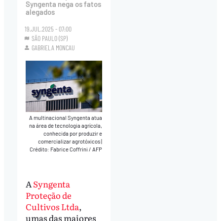
Syngenta nega os fatos
alegados
19.JUL.2025 - 07:00
SÃO PAULO (SP)
GABRIELA MONCAU
A multinacional Syngenta atua
na área de tecnologia agrícola,
conhecida por produzir e
comercializar agrotóxicos
|
Crédito: Fabrice Coffrini / AFP
A
Syngenta
Proteção de
Cultivos Ltda
,
umas das maiores