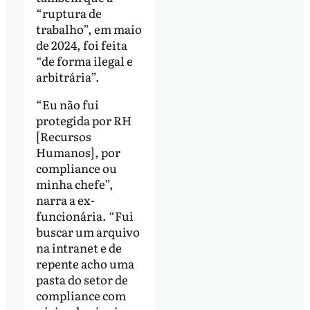
“ruptura de
trabalho”, em maio
de 2024, foi feita
“de forma ilegal e
arbitrária”.
“Eu não fui
protegida por RH
[Recursos
Humanos], por
compliance ou
minha chefe”,
narra a ex-
funcionária. “Fui
buscar um arquivo
na intranet e de
repente acho uma
pasta do setor de
compliance com