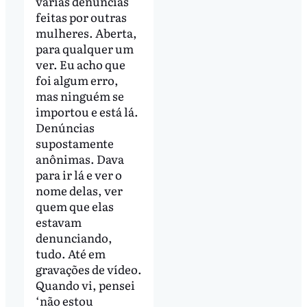
várias denúncias
feitas por outras
mulheres. Aberta,
para qualquer um
ver. Eu acho que
foi algum erro,
mas ninguém se
importou e está lá.
Denúncias
supostamente
anônimas. Dava
para ir lá e ver o
nome delas, ver
quem que elas
estavam
denunciando,
tudo. Até em
gravações de vídeo.
Quando vi, pensei
‘não estou