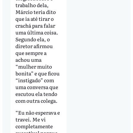
trabalho dela,
Márcio teria dito
que ia até tirar o
crachá para falar
uma última coisa.
Segundo ela, o
diretor afirmou
que sempre a
achou uma
“mulher muito
bonita” e que ficou
“instigado” com
uma conversa que
escutou ela tendo
com outra colega.
“Eu não esperava e
travei. Me vi
completamente
suscetível porque