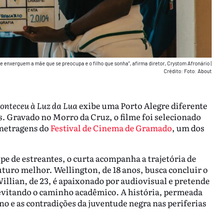
e enxerguem a mãe que se preocupa e o filho que sonha”, afirma diretor, Crystom Afronário
|
Crédito: Foto: About
onteceu à Luz da Lua
exibe uma Porto Alegre diferente
. Gravado no Morro da Cruz, o filme foi selecionado
-metragens do
Festival de Cinema de Gramado
, um dos
pe de estreantes, o curta acompanha a trajetória de
turo melhor. Wellington, de 18 anos, busca concluir o
illian, de 23, é apaixonado por audiovisual e pretende
 evitando o caminho acadêmico. A história, permeada
ano e as contradições da juventude negra nas periferias