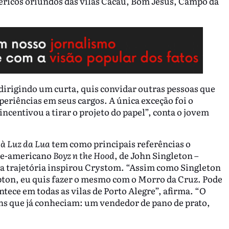
féricos oriundos das vilas Cacau, Bom Jesus, Campo da
irigindo um curta, quis convidar outras pessoas que
riências em seus cargos. A única exceção foi o
centivou a tirar o projeto do papel”, conta o jovem
à Luz da Lua
tem como principais referências o
rte-americano
Boyz n the Hood
, de John Singleton –
uja trajetória inspirou Crystom. “Assim como Singleton
ton, eu quis fazer o mesmo com o Morro da Cruz. Pode
ntece em todas as vilas de Porto Alegre”, afirma. “O
ns que já conheciam: um vendedor de pano de prato,