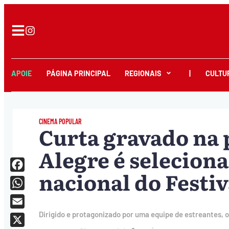
APOIE
PÁGINA PRINCIPAL
REGIONAIS
|
CULTU
CINEMA POPULAR
Curta gravado na 
Alegre é selecion
nacional do Festi
Facebook
WhatsApp
Email
Dirigido e protagonizado por uma equipe de estreantes, o