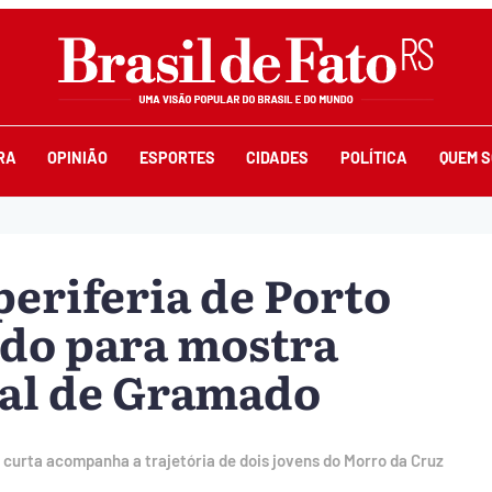
RA
OPINIÃO
ESPORTES
CIDADES
POLÍTICA
QUEM 
periferia de Porto
ado para mostra
val de Gramado
 curta acompanha a trajetória de dois jovens do Morro da Cruz