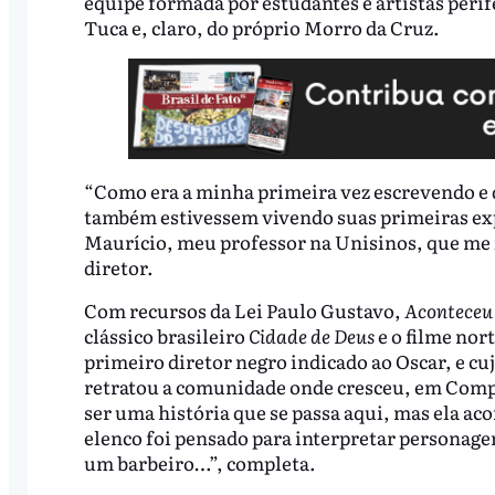
equipe formada por estudantes e artistas peri
Tuca e, claro, do próprio Morro da Cruz.
“Como era a minha primeira vez escrevendo e d
também estivessem vivendo suas primeiras expe
Maurício, meu professor na Unisinos, que me in
diretor.
Com recursos da Lei Paulo Gustavo,
Aconteceu 
clássico brasileiro
Cidade de Deus
e o filme no
primeiro diretor negro indicado ao Oscar, e c
retratou a comunidade onde cresceu, em Comp
ser uma história que se passa aqui, mas ela aco
elenco foi pensado para interpretar personage
um barbeiro…”, completa.