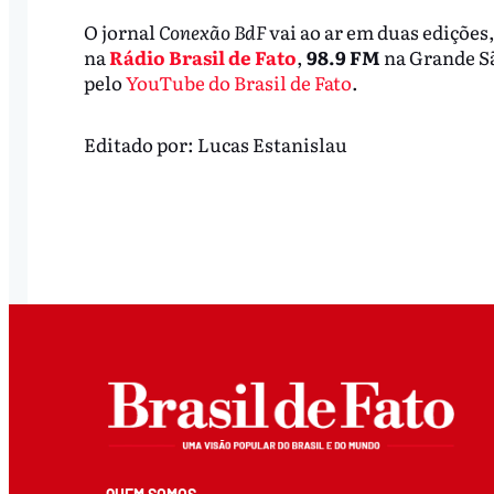
O jornal
Conexão BdF
vai ao ar em duas edições,
na
Rádio Brasil de Fato
,
98.9 FM
na Grande S
pelo
YouTube do Brasil de Fato
.
Editado por:
Lucas Estanislau