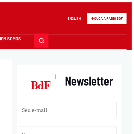
ENGLISH
OUÇA A RÁDIO BDF
UEM SOMOS
Newsletter
|