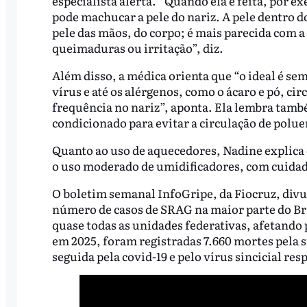
especialista alerta. “Quando ela é feita, por 
pode machucar a pele do nariz. A pele dentro d
pele das mãos, do corpo; é mais parecida com a 
queimaduras ou irritação”, diz.
Além disso, a médica orienta que “o ideal é se
vírus e até os alérgenos, como o ácaro e pó, 
frequência no nariz”, aponta. Ela lembra també
condicionado para evitar a circulação de poluen
Quanto ao uso de aquecedores, Nadine explica q
o uso moderado de umidificadores, com cuidad
O boletim semanal InfoGripe, da Fiocruz, divu
número de casos de SRAG na maior parte do Bras
quase todas as unidades federativas, afetando 
em 2025, foram registradas 7.660 mortes pela 
seguida pela covid-19 e pelo vírus sincicial res