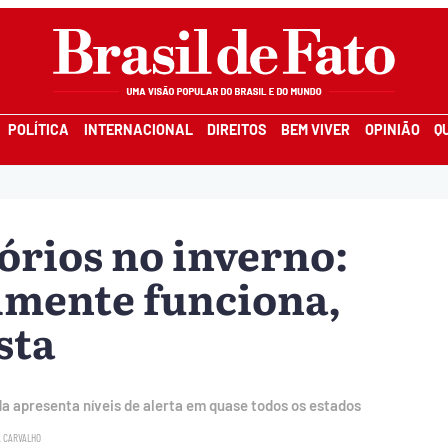
POLÍTICA
INTERNACIONAL
DIREITOS
BEM VIVER
OPINIÃO
Q
órios no inverno:
lmente funciona,
sta
a apresenta níveis de alerta em quase todos os estados
A CARVALHO