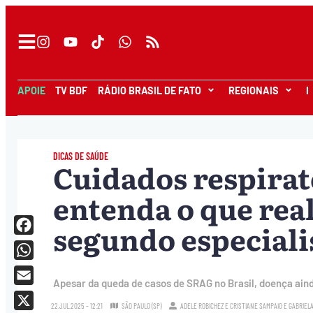
APOIE
TV BDF
RÁDIO BRASIL DE FATO
REGIONAIS
I
DICAS DE SAÚDE
Cuidados respirat
entenda o que rea
segundo especiali
Facebook
WhatsApp
Apesar da queda de casos de SRAG no Brasil, doença aind
Email
22.JUL.2025 - 12:21
SÃO PAULO (SP)
ADELE ROBICHEZ
E
CRISTIANE SAMPAIO
E
GABRIEL