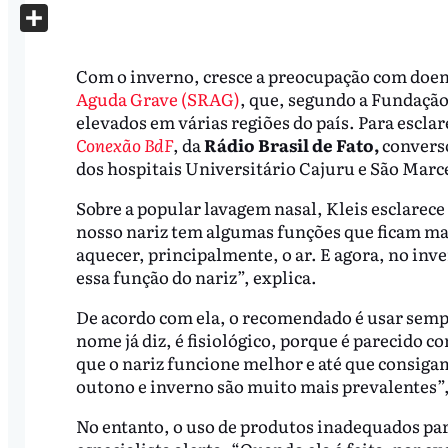
X
Share
Com o inverno, cresce a preocupação com doen
Aguda Grave (SRAG)
, que, segundo a Fundaçã
elevados em várias regiões do país. Para esclar
Conexão BdF
, da
Rádio Brasil de Fato,
converso
dos hospitais Universitário Cajuru e São Mar
Sobre a popular lavagem nasal, Kleis esclarec
nosso nariz tem algumas funções que ficam mais
aquecer, principalmente, o ar. E agora, no inver
essa função do nariz”, explica.
De acordo com ela, o recomendado é usar semp
nome já diz, é fisiológico, porque é parecido c
que o nariz funcione melhor e até que consigam
outono e inverno são muito mais prevalentes”,
No entanto, o uso de produtos inadequados par