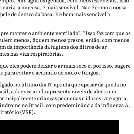
exemplo, com água oxigenada, com óleos essenciais, isso
o nariz, a mucosa, é mais sensível. Não é como a nossa
pele de dentro da boca. E é bem mais sensível a
mpre manter o ambiente ventilado”. “Isso faz com que os
circulem menos, fiquem menos presos, então, com menos
m da importância da higiene dos filtros de ar
tes nas vias respiratórias.
ue eles podem deixar o ar mais seco e, por isso, sugere
o para evitar o acúmulo de mofo e fungos.
lgado no último dia 17, aponta que apesar da queda no
il, a doença ainda apresenta níveis de alerta em
principalmente crianças pequenas e idosos. Até agora,
síndrome no Brasil, com predominância da influenza A,
piratório (VSR).