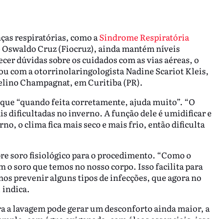
ças respiratórias, como a
Síndrome Respiratória
o Oswaldo Cruz (Fiocruz), ainda mantém níveis
ecer dúvidas sobre os cuidados com as vias aéreas, o
u com a otorrinolaringologista Nadine Scariot Kleis,
celino Champagnat, em Curitiba (PR).
e que “quando feita corretamente, ajuda muito”. “O
 dificultadas no inverno. A função dele é umidificar e
no, o clima fica mais seco e mais frio, então dificulta
re soro fisiológico para o procedimento. “Como o
om o soro que temos no nosso corpo. Isso facilita para
os prevenir alguns tipos de infecções, que agora no
 indica.
a a lavagem pode gerar um desconforto ainda maior, a