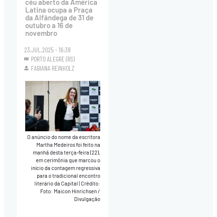
céu aberto da América
Latina ocupa a Praça
da Alfândega de 31 de
outubro a 16 de
novembro
23.JUL.2025 - 16:38
PORTO ALEGRE (RS)
FABIANA REINHOLZ
O anúncio do nome da escritora
Martha Medeiros foi feito na
manhã desta terça-feira (22),
em cerimônia que marcou o
início da contagem regressiva
para o tradicional encontro
literário da Capital
|
Crédito:
Foto: Maicon Hinrichsen /
Divulgação