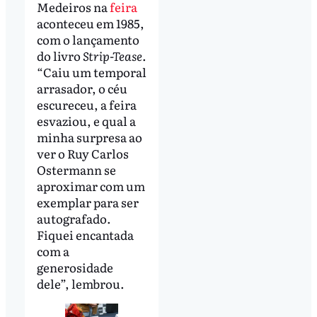
Medeiros na
feira
aconteceu em 1985,
com o lançamento
do livro
Strip-Tease
.
“Caiu um temporal
arrasador, o céu
escureceu, a feira
esvaziou, e qual a
minha surpresa ao
ver o Ruy Carlos
Ostermann se
aproximar com um
exemplar para ser
autografado.
Fiquei encantada
com a
generosidade
dele”, lembrou.