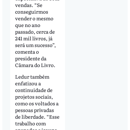
vendas. “Se
conseguirmos
vender o mesmo
que no ano
passado, cerca de
241 mil livros, já
será um sucesso”,
comenta o
presidente da
Câmara do Livro.
Ledur também
enfatizou a
continuidade de
projetos sociais,
como os voltados a
pessoas privadas
de liberdade. “Esse
trabalho com
apenados e jovens