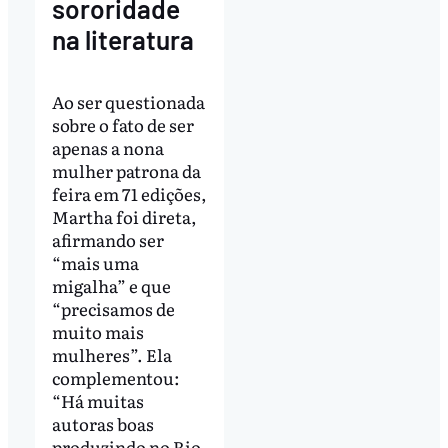
sororidade
na literatura
Ao ser questionada
sobre o fato de ser
apenas a nona
mulher patrona da
feira em 71 edições,
Martha foi direta,
afirmando ser
“mais uma
migalha” e que
“precisamos de
muito mais
mulheres”. Ela
complementou:
“Há muitas
autoras boas
produzindo no Rio