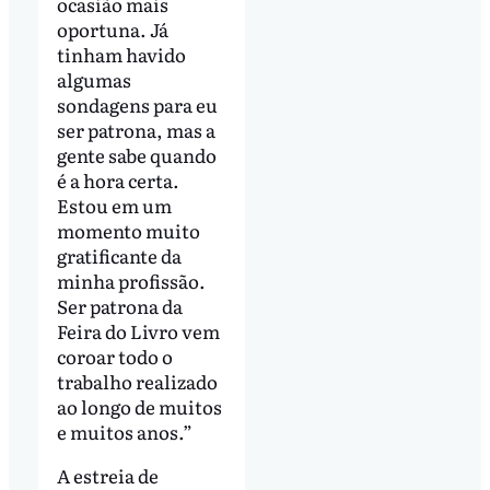
ocasião mais
oportuna. Já
tinham havido
algumas
sondagens para eu
ser patrona, mas a
gente sabe quando
é a hora certa.
Estou em um
momento muito
gratificante da
minha profissão.
Ser patrona da
Feira do Livro vem
coroar todo o
trabalho realizado
ao longo de muitos
e muitos anos.”
A estreia de