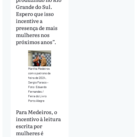
Grande do Sul.
Espero que isso
incentive a
presença de mais
mulheres nos
próximos anos”.
Martha Medeiros
com o patrono da
feira de 2024,
Sergio Faraco –
Foto: Eduardo
Fernandes /
Feira do Livro
Porto Alegre
Para Medeiros, o
incentivo à leitura
escrita por
mulheres é