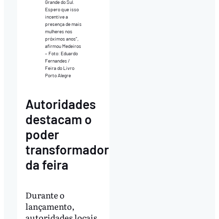
Grande do Sul.
Espero que isso
incentive a
presença de mais
mulheres nos
próximos anos”,
afirmou Medeiros
– Foto: Eduardo
Fernandes /
Feira do Livro
Porto Alegre
Autoridades
destacam o
poder
transformador
da feira
Durante o
lançamento,
autoridades locais