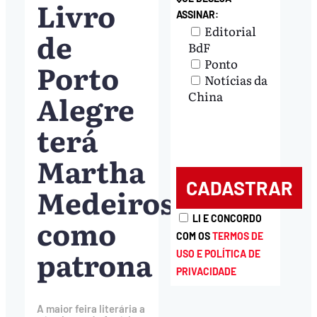
Livro
ASSINAR:
Editorial
de
BdF
Ponto
Porto
Notícias da
Alegre
China
terá
Martha
Medeiros
como
LI E CONCORDO
COM OS
TERMOS DE
patrona
USO E POLÍTICA DE
PRIVACIDADE
A maior feira literária a