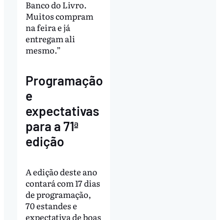
Banco do Livro.
Muitos compram
na feira e já
entregam ali
mesmo.”
Programação
e
expectativas
para a 71ª
edição
A edição deste ano
contará com 17 dias
de programação,
70 estandes e
expectativa de boas