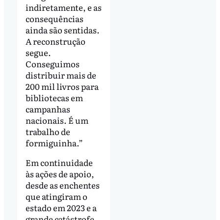
indiretamente, e as
consequências
ainda são sentidas.
A reconstrução
segue.
Conseguimos
distribuir mais de
200 mil livros para
bibliotecas em
campanhas
nacionais. É um
trabalho de
formiguinha.”
Em continuidade
às ações de apoio,
desde as enchentes
que atingiram o
estado em 2023 e a
grande catástrofe