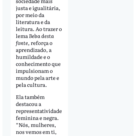
sociedade mais
justa e igualitária,
por meio da
literatura e da
leitura. Ao trazer o
lema
Beba desta
fonte
, reforça o
aprendizado, a
humildade e o
conhecimento que
impulsionam o
mundo pela arte e
pela cultura.
Ela também
destacou a
representatividade
feminina e negra.
“Nós, mulheres,
nos vemos em ti,