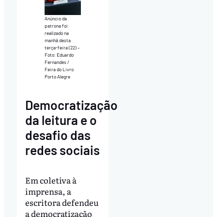
Anúncio da
patrona foi
realizado na
manhã desta
terça-feira (22) –
Foto: Eduardo
Fernandes /
Feira do Livro
Porto Alegre
Democratização
da leitura e o
desafio das
redes sociais
Em coletiva à
imprensa, a
escritora defendeu
a democratização