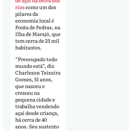
de açaí na beira dos
rios
como um dos
pilares da
economia local é
Ponta de Pedras, na
Ilha de Marajó, que
tem cerca de 25 mil
habitantes.
“Preocupado todo
mundo está”, diz
Charleson Teixeira
Gomes, 51 anos,
que nasceu e
cresceu na
pequena cidade e
trabalha vendendo
açaí desde criança,
há cerca de 40
anos. Seu sustento