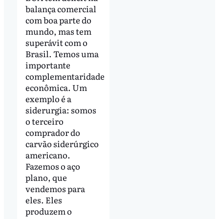
balança comercial
com boa parte do
mundo, mas tem
superávit com o
Brasil. Temos uma
importante
complementaridade
econômica. Um
exemplo é a
siderurgia: somos
o terceiro
comprador do
carvão siderúrgico
americano.
Fazemos o aço
plano, que
vendemos para
eles. Eles
produzem o