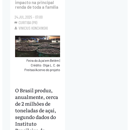
impacto na principal
renda de toda a família
24.JUL.2025 - 07:00
CURITIBA (PR)
VINICIUS KONCHINSKI
Feira do Açaí em Belém
|
Crédito: Olga L. C. de
Freitas/Acervo do projeto
O Brasil produz,
anualmente, cerca
de 2 milhões de
toneladas de açaí,
segundo dados do
Instituto