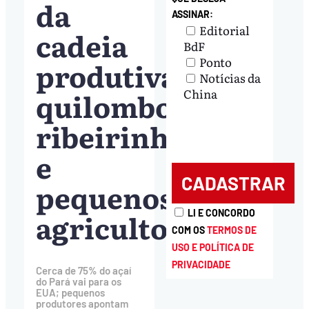
da
ASSINAR:
Editorial
cadeia
BdF
Ponto
produtiva’:
Notícias da
quilombolas,
China
ribeirinhos
e
pequenos
agricultores
LI E CONCORDO
COM OS
TERMOS DE
USO E POLÍTICA DE
PRIVACIDADE
Cerca de 75% do açaí
do Pará vai para os
EUA; pequenos
produtores apontam