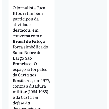
O jornalista Juca
Kfouri também
participou da
atividade e
destacou, em
conversa com o
Brasil de Fato
, a
força simbólica do
Salão Nobre do
Largo São
Francisco. O
espaço já foi palco
da
Carta aos
Brasileiros
, em 1977,
contra a ditadura
militar (1964-1985),
e da
Carta em
defesa da
democracia
em