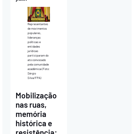
Representantes
de movimentos
populares,
lideranças
políticas e
entidades
jurídicas
participaram do
ato convocado
pela comunidade
acadêmica (Foto:
Sérgio
Silva/FPA)
Mobilização
nas ruas,
memória
histórica e
resistência: