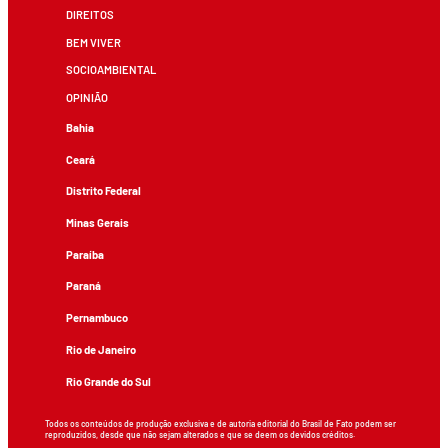
DIREITOS
BEM VIVER
SOCIOAMBIENTAL
OPINIÃO
Bahia
Ceará
Distrito Federal
Minas Gerais
Paraíba
Paraná
Pernambuco
Rio de Janeiro
Rio Grande do Sul
Todos os conteúdos de produção exclusiva e de autoria editorial do Brasil de Fato podem ser
reproduzidos, desde que não sejam alterados e que se deem os devidos créditos.