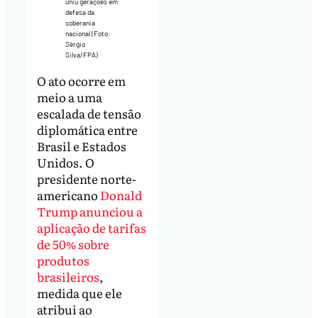
uniu gerações em
defesa da
soberania
nacional (Foto:
Sérgio
Silva/FPA)
O ato ocorre em
meio a uma
escalada de tensão
diplomática entre
Brasil e Estados
Unidos. O
presidente norte-
americano
Donald
Trump anunciou a
aplicação de tarifas
de 50% sobre
produtos
brasileiros
,
medida que ele
atribui ao