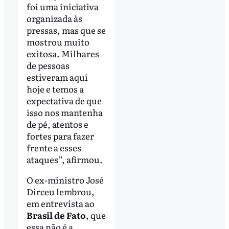
foi uma iniciativa
organizada às
pressas, mas que se
mostrou muito
exitosa. Milhares
de pessoas
estiveram aqui
hoje e temos a
expectativa de que
isso nos mantenha
de pé, atentos e
fortes para fazer
frente a esses
ataques”, afirmou.
O ex-ministro José
Dirceu lembrou,
em entrevista ao
Brasil de Fato
, que
essa não é a