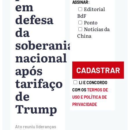
em
ASSINAR:
Editorial
defesa
BdF
Ponto
da
Notícias da
China
soberania
nacional
após
tarifaço
LI E CONCORDO
de
COM OS
TERMOS DE
USO E POLÍTICA DE
Trump
PRIVACIDADE
Ato reuniu lideranças