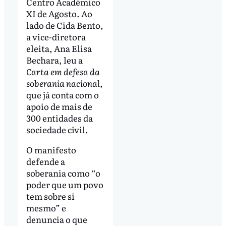
Centro Acadêmico
XI de Agosto. Ao
lado de Cida Bento,
a vice-diretora
eleita, Ana Elisa
Bechara, leu a
Carta em defesa da
soberania nacional
,
que já conta com o
apoio de mais de
300 entidades da
sociedade civil.
O manifesto
defende a
soberania como “o
poder que um povo
tem sobre si
mesmo” e
denuncia o que