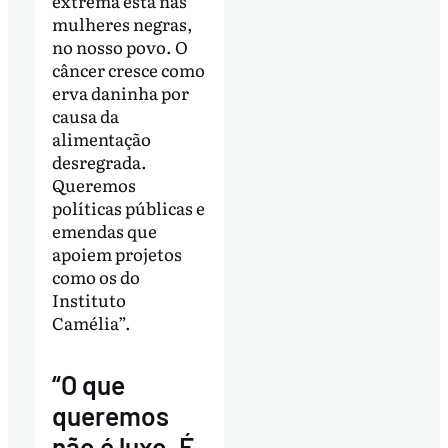
extrema está nas
mulheres negras,
no nosso povo. O
câncer cresce como
erva daninha por
causa da
alimentação
desregrada.
Queremos
políticas públicas e
emendas que
apoiem projetos
como os do
Instituto
Camélia”.
“O que
queremos
não é luxo. É