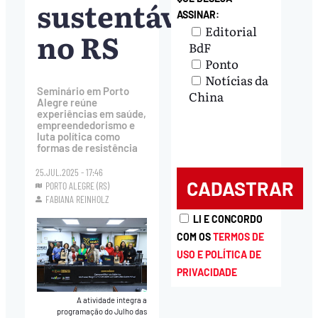
sustentáveis
ASSINAR:
Editorial
no RS
BdF
Ponto
Notícias da
Seminário em Porto
China
Alegre reúne
experiências em saúde,
empreendedorismo e
luta política como
formas de resistência
25.JUL.2025 - 17:46
PORTO ALEGRE (RS)
FABIANA REINHOLZ
LI E CONCORDO
COM OS
TERMOS DE
USO E POLÍTICA DE
PRIVACIDADE
A atividade integra a
programação do Julho das