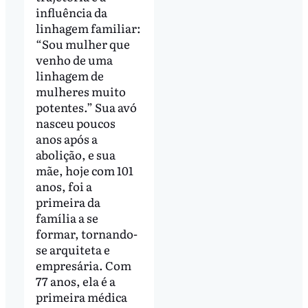
influência da
linhagem familiar:
“Sou mulher que
venho de uma
linhagem de
mulheres muito
potentes.” Sua avó
nasceu poucos
anos após a
abolição, e sua
mãe, hoje com 101
anos, foi a
primeira da
família a se
formar, tornando-
se arquiteta e
empresária. Com
77 anos, ela é a
primeira médica