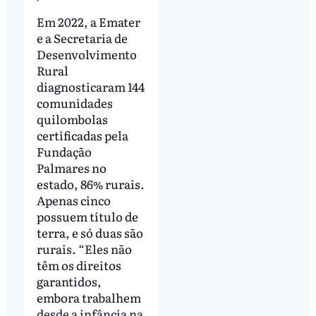
Em 2022, a Emater
e a Secretaria de
Desenvolvimento
Rural
diagnosticaram 144
comunidades
quilombolas
certificadas pela
Fundação
Palmares no
estado, 86% rurais.
Apenas cinco
possuem título de
terra, e só duas são
rurais. “Eles não
têm os direitos
garantidos,
embora trabalhem
desde a infância na