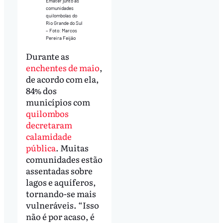
Emater junto às
comunidades
quilombolas do
Rio Grande do Sul
– Foto: Marcos
Pereira Feijão
Durante as
enchentes de maio
,
de acordo com ela,
84% dos
municípios com
quilombos
decretaram
calamidade
pública
. Muitas
comunidades estão
assentadas sobre
lagos e aquíferos,
tornando-se mais
vulneráveis. “Isso
não é por acaso, é