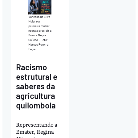
Vanessa da Silva
Mulet é a
primeira mulher
negra a presidir a
Frente Negra
Gaúcha – Foto:
Marcos Pereira
Feijão
Racismo
estrutural e
saberes da
agricultura
quilombola
Representando a
Emater, Regina