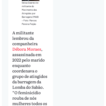
Geisa Soares é e
militante do
Movimento dos
Atingidos por
Barragens (MAB)
– Foto: Marcos
Pereira Feijão
A militante
lembrou da
companheira
Débora Moraes
,
assassinada em
2022 pelo marido
enquanto
coordenava o
grupo de atingidos
da barragem da
Lomba do Sabão.
“O feminicídio
rouba de nós
mulheres todos os