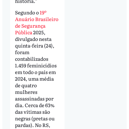
história.”
Segundo o
19º
Anuário Brasileiro
de Segurança
Pública
2025,
divulgado nesta
quinta-feira (24),
foram
contabilizados
1.459 feminicídios
em todo o país em
2024, uma média
de quatro
mulheres
assassinadas por
dia. Cerca de 63%
das vítimas são
negras (pretas ou
pardas). No RS,