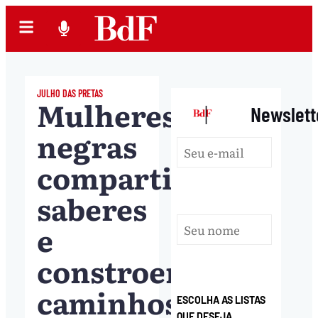
JULHO DAS PRETAS
Mulheres
|
Newslett
negras
compartilham
saberes
e
constroem
caminhos
ESCOLHA AS LISTAS
QUE DESEJA