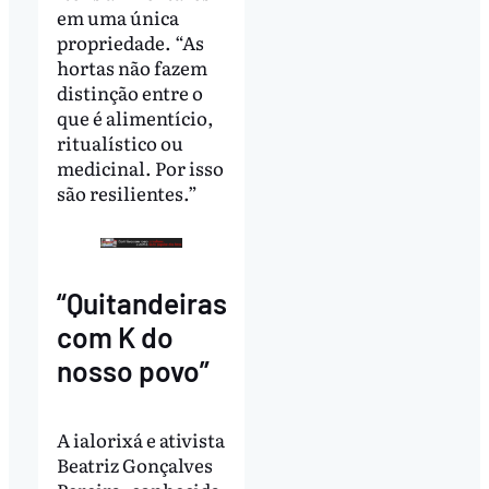
em uma única
propriedade. “As
hortas não fazem
distinção entre o
que é alimentício,
ritualístico ou
medicinal. Por isso
são resilientes.”
“Quitandeiras
com K do
nosso povo”
A ialorixá e ativista
Beatriz Gonçalves