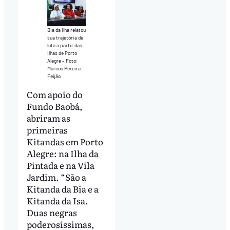
Bia da Ilha relatou
sua trajetória de
luta a partir das
ilhas de Porto
Alegre – Foto:
Marcos Pereira
Feijão
Com apoio do
Fundo Baobá,
abriram as
primeiras
Kitandas em Porto
Alegre: na Ilha da
Pintada e na Vila
Jardim. “São a
Kitanda da Bia e a
Kitanda da Isa.
Duas negras
poderosíssimas,