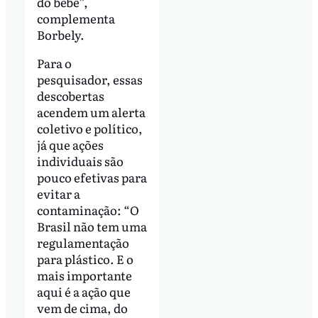
do bebê”,
complementa
Borbely.
Para o
pesquisador, essas
descobertas
acendem um alerta
coletivo e político,
já que ações
individuais são
pouco efetivas para
evitar a
contaminação: “O
Brasil não tem uma
regulamentação
para plástico. E o
mais importante
aqui é a ação que
vem de cima, do