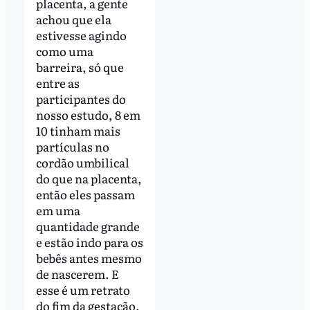
placenta, a gente
achou que ela
estivesse agindo
como uma
barreira, só que
entre as
participantes do
nosso estudo, 8 em
10 tinham mais
partículas no
cordão umbilical
do que na placenta,
então eles passam
em uma
quantidade grande
e estão indo para os
bebês antes mesmo
de nascerem. E
esse é um retrato
do fim da gestação.