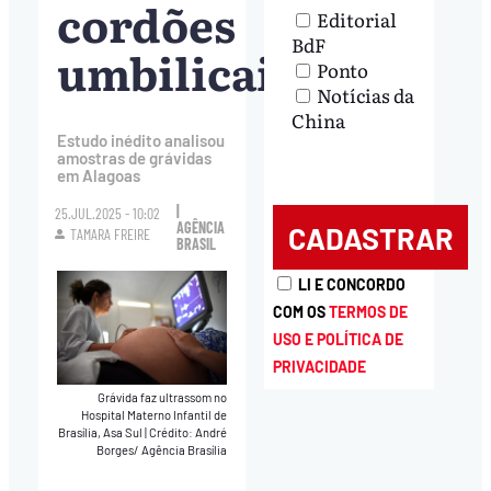
cordões
Editorial
BdF
umbilicais
Ponto
Notícias da
China
Estudo inédito analisou
amostras de grávidas
em Alagoas
|
25.JUL.2025 - 10:02
AGÊNCIA
TAMARA FREIRE
BRASIL
LI E CONCORDO
COM OS
TERMOS DE
USO E POLÍTICA DE
PRIVACIDADE
Grávida faz ultrassom no
Hospital Materno Infantil de
Brasília, Asa Sul
|
Crédito: André
Borges/ Agência Brasília