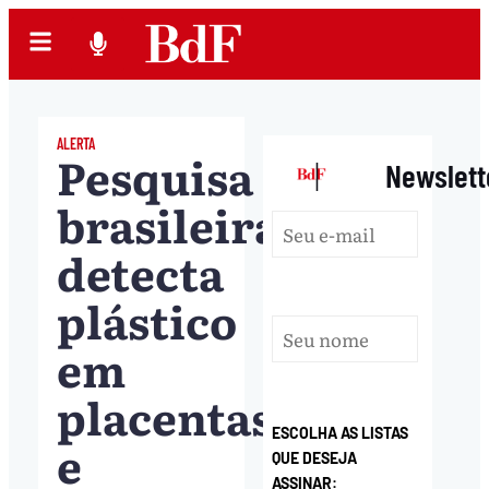
ALERTA
Pesquisa
|
Newslett
brasileira
detecta
plástico
em
placentas
ESCOLHA AS LISTAS
e
QUE DESEJA
ASSINAR: