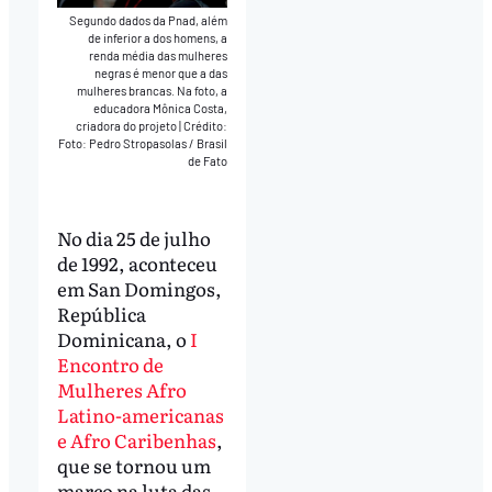
Segundo dados da Pnad, além
de inferior a dos homens, a
renda média das mulheres
negras é menor que a das
mulheres brancas. Na foto, a
educadora Mônica Costa,
criadora do projeto
|
Crédito:
Foto: Pedro Stropasolas / Brasil
de Fato
No dia 25 de julho
de 1992, aconteceu
em San Domingos,
República
Dominicana, o
I
Encontro de
Mulheres Afro
Latino-americanas
e Afro Caribenhas
,
que se tornou um
marco na luta das