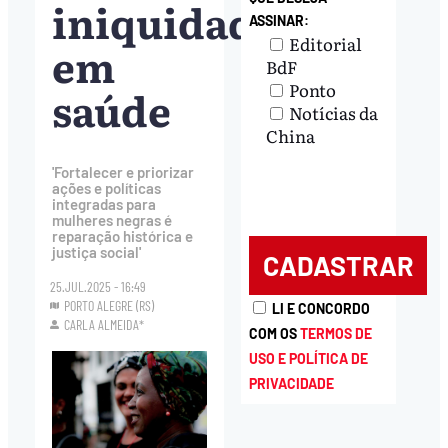
iniquidades
ASSINAR:
Editorial
em
BdF
Ponto
saúde
Notícias da
China
'Fortalecer e priorizar
ações e políticas
integradas para
mulheres negras é
reparação histórica e
justiça social'
25.JUL.2025 - 16:49
PORTO ALEGRE (RS)
LI E CONCORDO
CARLA ALMEIDA*
COM OS
TERMOS DE
USO E POLÍTICA DE
PRIVACIDADE