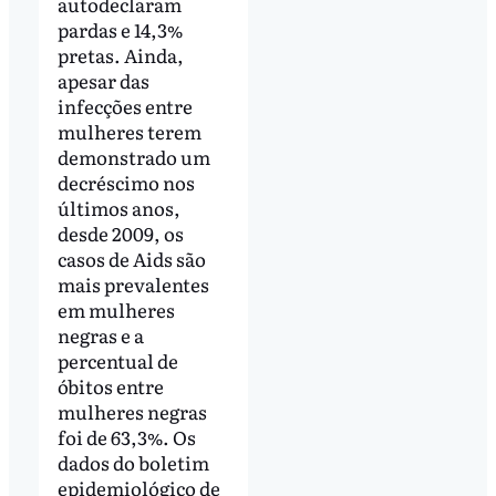
autodeclaram
pardas e 14,3%
pretas. Ainda,
apesar das
infecções entre
mulheres terem
demonstrado um
decréscimo nos
últimos anos,
desde 2009, os
casos de Aids são
mais prevalentes
em mulheres
negras e a
percentual de
óbitos entre
mulheres negras
foi de 63,3%. Os
dados do boletim
epidemiológico de