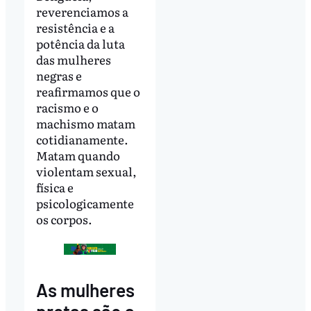
reverenciamos a
resistência e a
potência da luta
das mulheres
negras e
reafirmamos que o
racismo e o
machismo matam
cotidianamente.
Matam quando
violentam sexual,
física e
psicologicamente
os corpos.
As mulheres