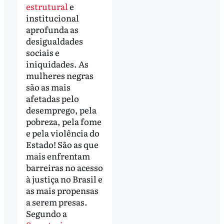
estrutural
e
institucional
aprofunda as
desigualdades
sociais e
iniquidades. As
mulheres negras
são as mais
afetadas pelo
desemprego, pela
pobreza, pela fome
e pela violência do
Estado! São as que
mais enfrentam
barreiras no acesso
à justiça no Brasil e
as mais propensas
a serem presas.
Segundo a