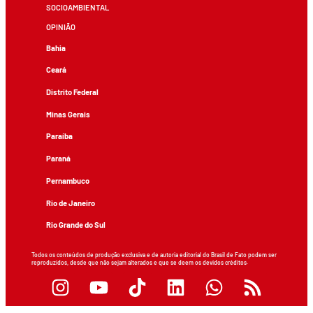
SOCIOAMBIENTAL
OPINIÃO
Bahia
Ceará
Distrito Federal
Minas Gerais
Paraíba
Paraná
Pernambuco
Rio de Janeiro
Rio Grande do Sul
Todos os conteúdos de produção exclusiva e de autoria editorial do Brasil de Fato podem ser
reproduzidos, desde que não sejam alterados e que se deem os devidos créditos.