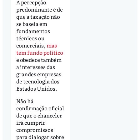
A percepção
predominante é de
que a taxação não
se baseia em
fundamentos
técnicos ou
comerciais,
mas
tem fundo político
e obedece também
a interesses das
grandes empresas
de tecnologia dos
Estados Unidos.
Não há
confirmação oficial
de que o chanceler
irá cumprir
compromissos
para dialogar sobre