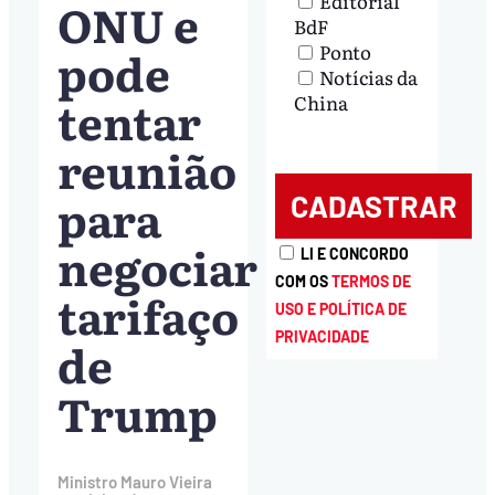
Editorial
ONU e
BdF
Ponto
pode
Notícias da
tentar
China
reunião
para
negociar
LI E CONCORDO
COM OS
TERMOS DE
tarifaço
USO E POLÍTICA DE
PRIVACIDADE
de
Trump
Ministro Mauro Vieira