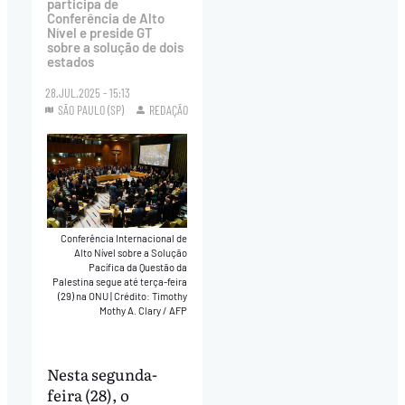
participa de
Conferência de Alto
Nível e preside GT
sobre a solução de dois
estados
28.JUL.2025 - 15:13
SÃO PAULO (SP)
REDAÇÃO
Conferência Internacional de
Alto Nível sobre a Solução
Pacífica da Questão da
Palestina segue até terça-feira
(29) na ONU
|
Crédito: Timothy
Mothy A. Clary / AFP
Nesta segunda-
feira (28), o