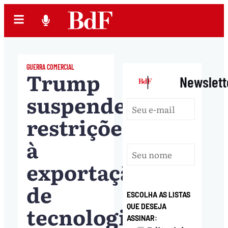
GUERRA COMERCIAL
Trump
|
Newslett
suspende
restrições
à
exportação
de
ESCOLHA AS LISTAS
tecnologia
QUE DESEJA
ASSINAR: