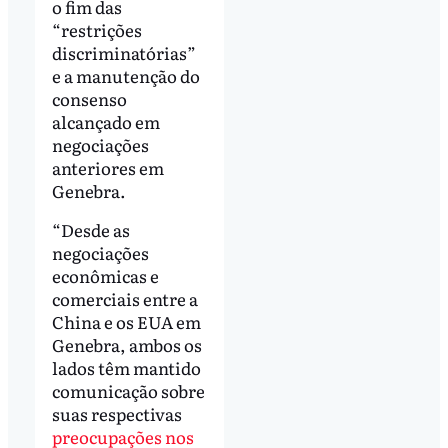
o fim das
“restrições
discriminatórias”
e a manutenção do
consenso
alcançado em
negociações
anteriores em
Genebra.
“Desde as
negociações
econômicas e
comerciais entre a
China e os EUA em
Genebra, ambos os
lados têm mantido
comunicação sobre
suas respectivas
preocupações nos