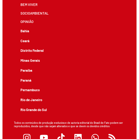
BEM VIVER
SOCIOAMBIENTAL
OPINIÃO
Bahia
Ceará
Distrito Federal
Minas Gerais
Paraíba
Paraná
Pernambuco
Rio de Janeiro
Rio Grande do Sul
Todos os conteúdos de produção exclusiva e de autoria editorial do Brasil de Fato podem ser
reproduzidos, desde que não sejam alterados e que se deem os devidos créditos.