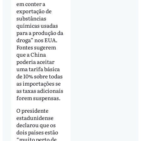
em conter a
exportação de
substâncias
químicas usadas
para a produção da
droga” nos EUA.
Fontes sugerem
que a China
poderia aceitar
uma tarifa básica
de 10% sobre todas
as importações se
as taxas adicionais
forem suspensas.
O presidente
estadunidense
declarou que os
dois países estão
“muito perto de