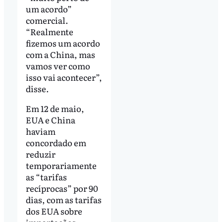
um acordo”
comercial.
“Realmente
fizemos um acordo
com a China, mas
vamos ver como
isso vai acontecer”,
disse.
Em 12 de maio,
EUA e China
haviam
concordado em
reduzir
temporariamente
as “tarifas
recíprocas” por 90
dias, com as tarifas
dos EUA sobre