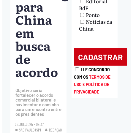
para
Editorial
BdF
China
Ponto
Notícias da
em
China
busca
de
acordo
LI E CONCORDO
COM OS
TERMOS DE
USO E POLÍTICA DE
Objetivo seria
PRIVACIDADE
fortalecer o acordo
comercial bilateral e
pavimentar o caminho
para um encontro entre
os presidentes
28.JUL.2025 - 09:37
SÃO PAULO (SP)
REDAÇÃO