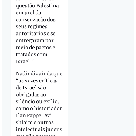
questão Palestina
em prol da
conservação dos
seus regimes
autoritários e se
entregaram por
meio de pactos e
tratados com
Israel.”
Nadir diz ainda que
“as vozes críticas
de Israel são
obrigadas ao
silêncio ou exílio,
como o historiador
Ilan Pappe, Avi
shlaim e outros
intelectuais judeus
que não poupam