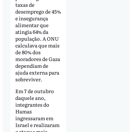
taxas de
desemprego de 45%
e insegurança
alimentar que
atingia 64% da
população. A ONU
calculava que mais
de 80% dos
moradores de Gaza
dependiam de
ajuda externa para
sobreviver.
Em 7 de outubro
daquele ano,
integrantes do
Hamas
ingressaram em
Israel e realizaram
o ataque mais