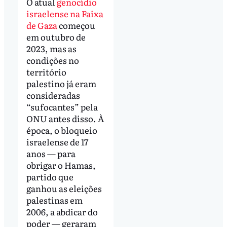
O atual
genocídio
israelense na Faixa
de Gaza
começou
em outubro de
2023, mas as
condições no
território
palestino já eram
consideradas
“sufocantes” pela
ONU antes disso. À
época, o bloqueio
israelense de 17
anos — para
obrigar o Hamas,
partido que
ganhou as eleições
palestinas em
2006, a abdicar do
poder — geraram