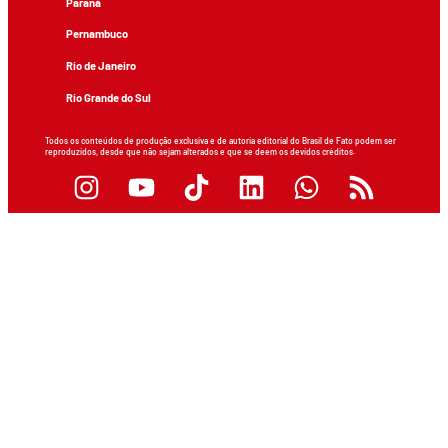
Paraná
Pernambuco
Rio de Janeiro
Rio Grande do Sul
Todos os conteúdos de produção exclusiva e de autoria editorial do Brasil de Fato podem ser
reproduzidos, desde que não sejam alterados e que se deem os devidos créditos.