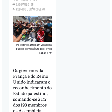
SÃO PAULO (SP)
RODRIGO DURÃO COELHO
Palestinos arriscam vida para
buscar comida
|
Crédito: Eyad
Baba/ AFP
Os governos da
França e do Reino
Unido indicaram o
reconhecimento do
Estado palestino,
somando-se à 147
dos 193 membros
da Assembleia