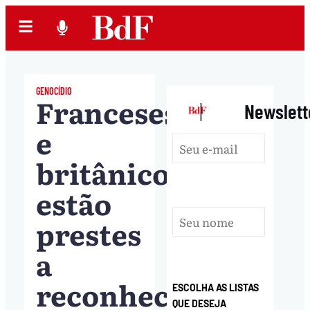
GENOCÍDIO
Franceses
|
Newslett
e
britânicos
estão
prestes
a
reconhecer
ESCOLHA AS LISTAS
QUE DESEJA