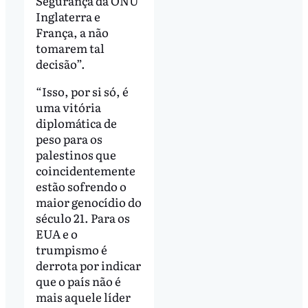
Segurança da ONU
Inglaterra e
França, a não
tomarem tal
decisão”.
“Isso, por si só, é
uma vitória
diplomática de
peso para os
palestinos que
coincidentemente
estão sofrendo o
maior genocídio do
século 21. Para os
EUA e o
trumpismo é
derrota por indicar
que o país não é
mais aquele líder