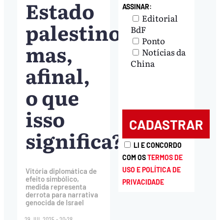
Estado
ASSINAR:
Editorial
palestino;
BdF
Ponto
mas,
Notícias da
China
afinal,
o que
isso
significa?
LI E CONCORDO
COM OS
TERMOS DE
USO E POLÍTICA DE
Vitória diplomática de
efeito simbólico,
PRIVACIDADE
medida representa
derrota para narrativa
genocida de Israel
29.JUL.2025 - 20:28