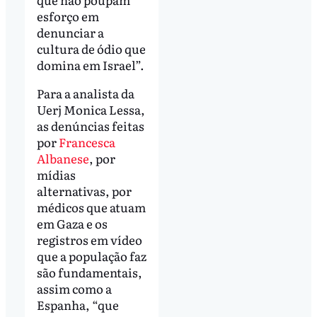
esforço em
denunciar a
cultura de ódio que
domina em Israel”.
Para a analista da
Uerj Monica Lessa,
as denúncias feitas
por
Francesca
Albanese
, por
mídias
alternativas, por
médicos que atuam
em Gaza e os
registros em vídeo
que a população faz
são fundamentais,
assim como a
Espanha, “que