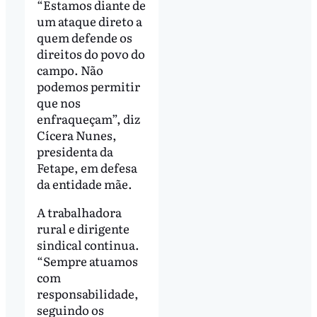
“Estamos diante de
um ataque direto a
quem defende os
direitos do povo do
campo. Não
podemos permitir
que nos
enfraqueçam”, diz
Cícera Nunes,
presidenta da
Fetape, em defesa
da entidade mãe.
A trabalhadora
rural e dirigente
sindical continua.
“Sempre atuamos
com
responsabilidade,
seguindo os