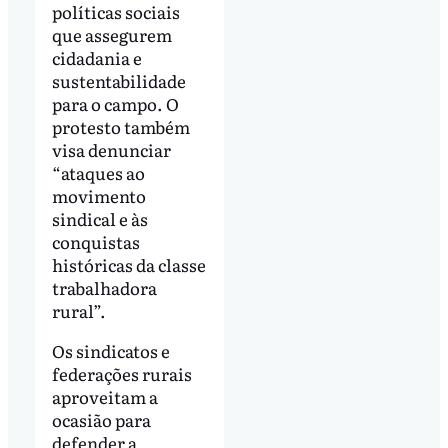
políticas sociais
que assegurem
cidadania e
sustentabilidade
para o campo. O
protesto também
visa denunciar
“ataques ao
movimento
sindical e às
conquistas
históricas da classe
trabalhadora
rural”.
Os sindicatos e
federações rurais
aproveitam a
ocasião para
defender a