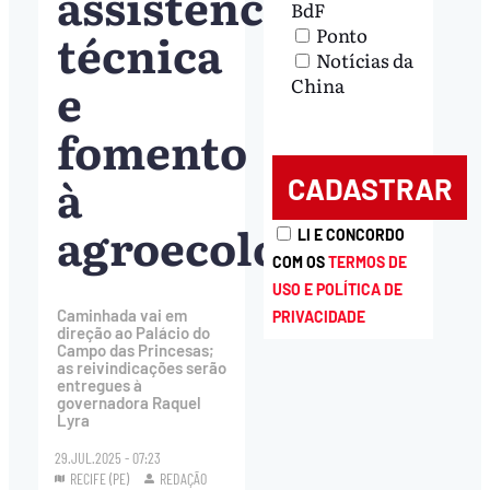
assistência
BdF
técnica
Ponto
Notícias da
e
China
fomento
à
agroecologia
LI E CONCORDO
COM OS
TERMOS DE
USO E POLÍTICA DE
Caminhada vai em
PRIVACIDADE
direção ao Palácio do
Campo das Princesas;
as reivindicações serão
entregues à
governadora Raquel
Lyra
29.JUL.2025 - 07:23
RECIFE (PE)
REDAÇÃO