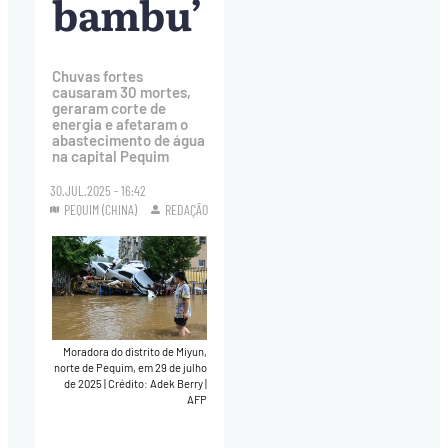
bambu’
Chuvas fortes
causaram 30 mortes,
geraram corte de
energia e afetaram o
abastecimento de água
na capital Pequim
30.JUL.2025 - 16:42
PEQUIM (CHINA)
REDAÇÃO
Moradora do distrito de Miyun,
norte de Pequim, em 29 de julho
de 2025
|
Crédito: Adek Berry |
AFP