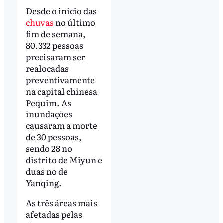
Desde o início das
chuvas
no último
fim de semana,
80.332 pessoas
precisaram ser
realocadas
preventivamente
na capital chinesa
Pequim. As
inundações
causaram a morte
de 30 pessoas,
sendo 28 no
distrito de Miyun e
duas no de
Yanqing.
As três áreas mais
afetadas pelas