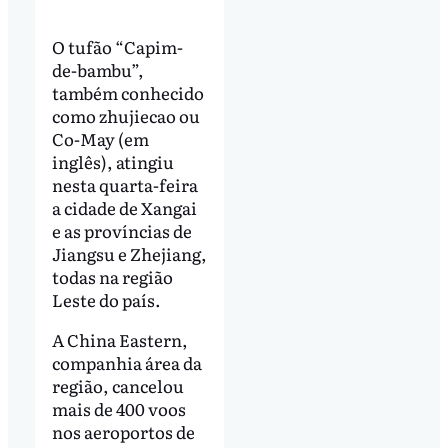
O tufão “Capim-
de-bambu”,
também conhecido
como zhujiecao ou
Co-May (em
inglês), atingiu
nesta quarta-feira
a cidade de Xangai
e as províncias de
Jiangsu e Zhejiang,
todas na região
Leste do país.
A China Eastern,
companhia área da
região, cancelou
mais de 400 voos
nos aeroportos de