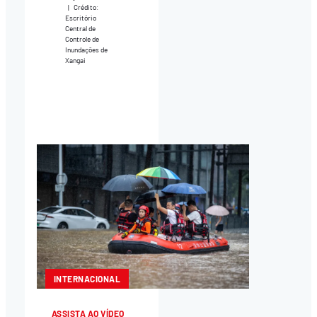
|
Crédito:
Escritório
Central de
Controle de
Inundações de
Xangai
INTERNACIONAL
ASSISTA AO VÍDEO