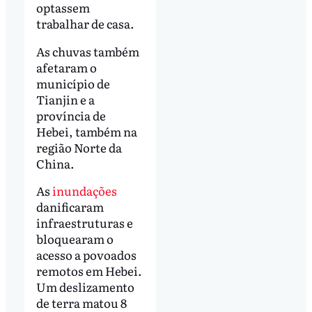
optassem
trabalhar de casa.
As chuvas também
afetaram o
município de
Tianjin e a
província de
Hebei, também na
região Norte da
China.
As
inundações
danificaram
infraestruturas e
bloquearam o
acesso a povoados
remotos em Hebei.
Um deslizamento
de terra matou 8