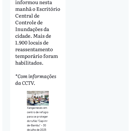
informou nesta
manhã o Escritório
Central de
Controle de
Inundações da
cidade. Mais de
1.900 locais de
reassentamento
temporário foram
habilitados.
*Com informações
da CCTV.
Xangaineses em
centro de refúgio
para se proteger
do tufão “Capim-
de-Bambu” – 30
de julho de 2025