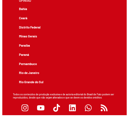
OPINIÃO
Bahia
Ceará
Distrito Federal
Minas Gerais
Paraíba
Paraná
Pernambuco
Rio de Janeiro
Rio Grande do Sul
Todos os conteúdos de produção exclusiva e de autoria editorial do Brasil de Fato podem ser
reproduzidos, desde que não sejam alterados e que se deem os devidos créditos.