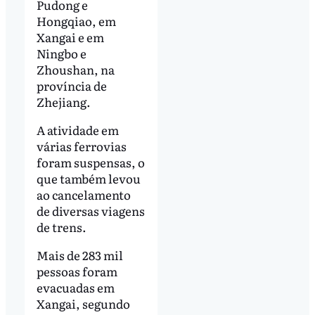
Pudong e
Hongqiao, em
Xangai e em
Ningbo e
Zhoushan, na
província de
Zhejiang.
A atividade em
várias ferrovias
foram suspensas, o
que também levou
ao cancelamento
de diversas viagens
de trens.
Mais de 283 mil
pessoas foram
evacuadas em
Xangai, segundo