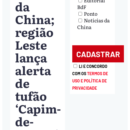
Editorial
da
BdF
Ponto
China;
Notícias da
região
China
Leste
lança
alerta
LI E CONCORDO
COM OS
TERMOS DE
de
USO E POLÍTICA DE
PRIVACIDADE
tufão
‘Capim-
de-