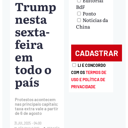
Editorial
Trump
BdF
Ponto
nesta
Notícias da
sexta-
China
feira
em
todo o
LI E CONCORDO
COM OS
TERMOS DE
país
USO E POLÍTICA DE
PRIVACIDADE
Protestos acontecem
nas principais capitais;
taxa extra vale a partir
de 6 de agosto
31.JUL.2025 - 04:00