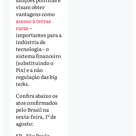
visam obter
vantagens como
acesso à terras
raras
–
importantes para a
indústria de
tecnologia – o
sistema financeiro
(substituindo o
Pix) e a não
regulação das
big
techs
.
Confira abaixo os
atos confirmados
pelo Brasil na
sexta-feira, 1º de
agosto:
SP – São Paulo –