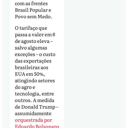
com as frentes
Brasil Popular e
Povo sem Medo.
O tarifaço que
passa a valer em 6
de agosto eleva –
salvo algumas
exceções – o custo
das exportações
brasileiras aos
EUA em 50%,
atingindo setores
do agro e
tecnologia, entre
outros. A medida
de Donald Trump –
assumidamente
orquestrada por
Eduardo Bolsonaro