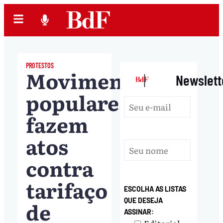
PROTESTOS
Movimentos
|
Newslett
populares
fazem
atos
contra
tarifaço
ESCOLHA AS LISTAS
QUE DESEJA
de
ASSINAR: