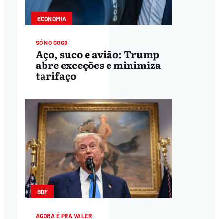
ECONOMIA
SÓ NO GOGÓ
Aço, suco e avião: Trump
abre exceções e minimiza
tarifaço
BDF
AGORA É PRA VALER