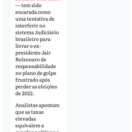
— tem sido
encarada como
uma tentativa de
interferir no
sistema Judiciário
brasileiro para
livrar o ex-
presidente Jair
Bolsonaro de
responsabilidade
no plano de golpe
frustrado após
perder as eleições
de 2022.
Analistas apontam
que as taxas
elevadas
equivalem a
sanções políticas e