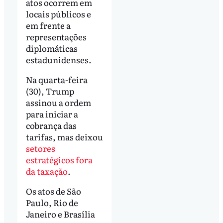
atos ocorrem em
locais públicos e
em frente a
representações
diplomáticas
estadunidenses.
Na quarta-feira
(30), Trump
assinou a ordem
para iniciar a
cobrança das
tarifas, mas deixou
setores
estratégicos fora
da taxação
.
Os atos de São
Paulo, Rio de
Janeiro e Brasília