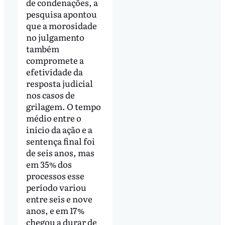
de condenações, a
pesquisa apontou
que a morosidade
no julgamento
também
compromete a
efetividade da
resposta judicial
nos casos de
grilagem. O tempo
médio entre o
início da ação e a
sentença final foi
de seis anos, mas
em 35% dos
processos esse
período variou
entre seis e nove
anos, e em 17%
chegou a durar de