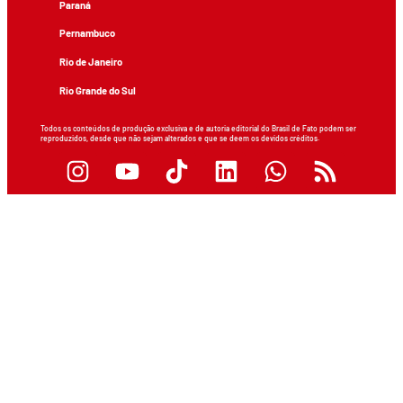
Paraná
Pernambuco
Rio de Janeiro
Rio Grande do Sul
Todos os conteúdos de produção exclusiva e de autoria editorial do Brasil de Fato podem ser
reproduzidos, desde que não sejam alterados e que se deem os devidos créditos.