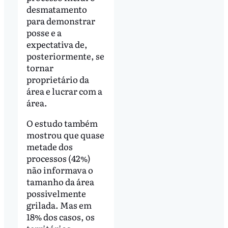
desmatamento
para demonstrar
posse e a
expectativa de,
posteriormente, se
tornar
proprietário da
área e lucrar com a
área.
O estudo também
mostrou que quase
metade dos
processos (42%)
não informava o
tamanho da área
possivelmente
grilada. Mas em
18% dos casos, os