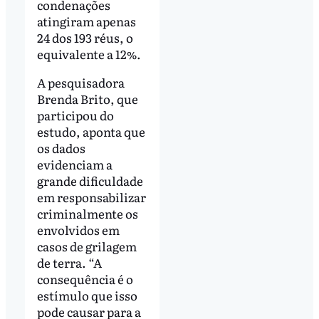
condenações
atingiram apenas
24 dos 193 réus, o
equivalente a 12%.
A pesquisadora
Brenda Brito, que
participou do
estudo, aponta que
os dados
evidenciam a
grande dificuldade
em responsabilizar
criminalmente os
envolvidos em
casos de grilagem
de terra. “A
consequência é o
estímulo que isso
pode causar para a