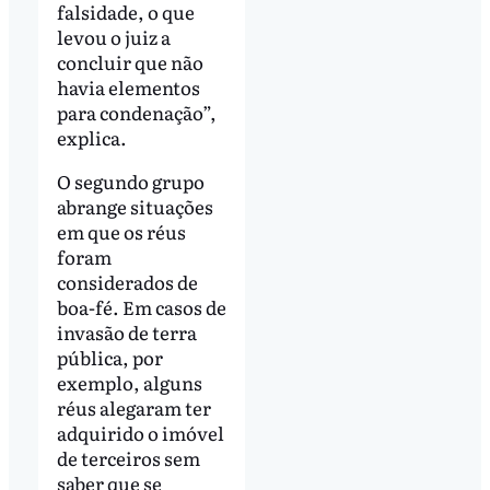
falsidade, o que
levou o juiz a
concluir que não
havia elementos
para condenação”,
explica.
O segundo grupo
abrange situações
em que os réus
foram
considerados de
boa-fé. Em casos de
invasão de terra
pública, por
exemplo, alguns
réus alegaram ter
adquirido o imóvel
de terceiros sem
saber que se