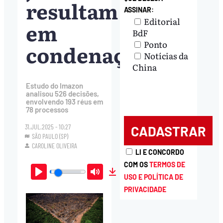
resultam
ASSINAR:
Editorial
em
BdF
Ponto
condenações
Notícias da
China
Estudo do Imazon
analisou 526 decisões,
envolvendo 193 réus em
78 processos
31.JUL.2025 - 10:27
SÃO PAULO (SP)
CAROLINE OLIVEIRA
LI E CONCORDO
COM OS
TERMOS DE
USO E POLÍTICA DE
Play
Mute
Download
PRIVACIDADE