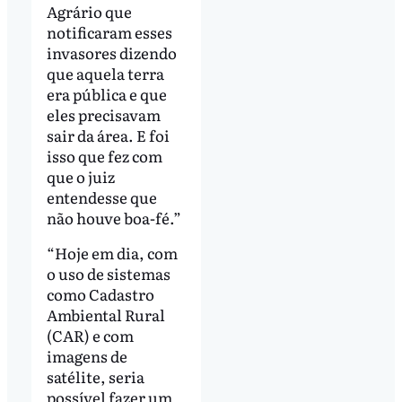
Agrário que
notificaram esses
invasores dizendo
que aquela terra
era pública e que
eles precisavam
sair da área. E foi
isso que fez com
que o juiz
entendesse que
não houve boa-fé.”
“Hoje em dia, com
o uso de sistemas
como Cadastro
Ambiental Rural
(CAR) e com
imagens de
satélite, seria
possível fazer um