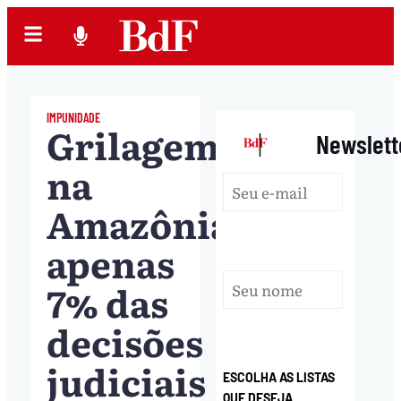
IMPUNIDADE
Grilagem
|
Newslett
na
Amazônia:
apenas
7% das
decisões
judiciais
ESCOLHA AS LISTAS
QUE DESEJA