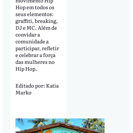
movimento Hip
Hop em todos os
seus elementos:
graffiti, breaking,
DJ e MC. Além de
convidar a
comunidade a
participar, refletir
e celebrar a força
das mulheres no
Hip Hop.
Editado por:
Katia
Marko