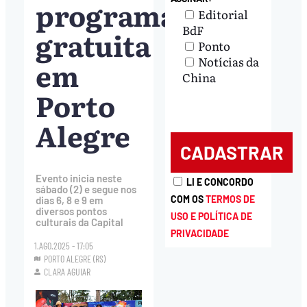
programação
Editorial
BdF
gratuita
Ponto
Notícias da
em
China
Porto
Alegre
Evento inicia neste
LI E CONCORDO
sábado (2) e segue nos
COM OS
TERMOS DE
dias 6, 8 e 9 em
diversos pontos
USO E POLÍTICA DE
culturais da Capital
PRIVACIDADE
1.AGO.2025 - 17:05
PORTO ALEGRE (RS)
CLARA AGUIAR