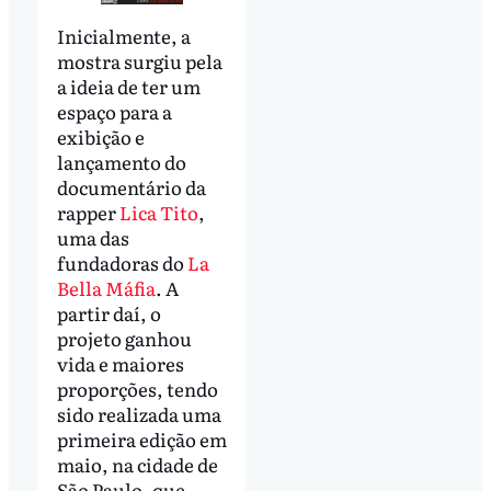
Inicialmente, a
mostra surgiu pela
a ideia de ter um
espaço para a
exibição e
lançamento do
documentário da
rapper
Lica Tito
,
uma das
fundadoras do
La
Bella Máfia
. A
partir daí, o
projeto ganhou
vida e maiores
proporções, tendo
sido realizada uma
primeira edição em
maio, na cidade de
São Paulo, que