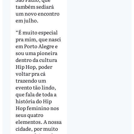
também sediará
um novo encontro
em julho.
“É muito especial
pra mim, que nasci
em Porto Alegre e
sou uma pioneira
dentro da cultura
Hip Hop, poder
voltar pra cá
trazendo um
evento tão lindo,
que fala de toda a
história do Hip
Hop feminino nos
seus quatro
elementos. A nossa
cidade, por muito