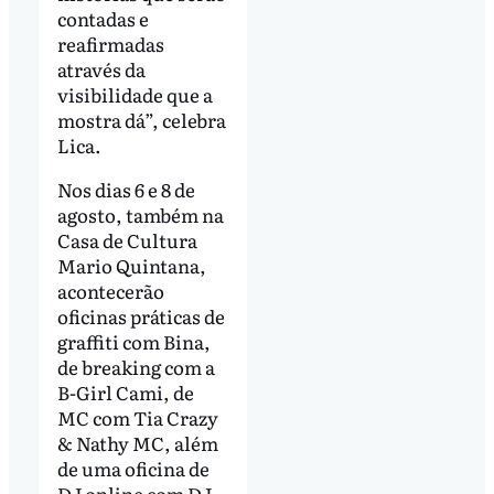
contadas e
reafirmadas
através da
visibilidade que a
mostra dá”, celebra
Lica.
Nos dias 6 e 8 de
agosto, também na
Casa de Cultura
Mario Quintana,
acontecerão
oficinas práticas de
graffiti com Bina,
de breaking com a
B-Girl Cami, de
MC com Tia Crazy
& Nathy MC, além
de uma oficina de
DJ online com DJ