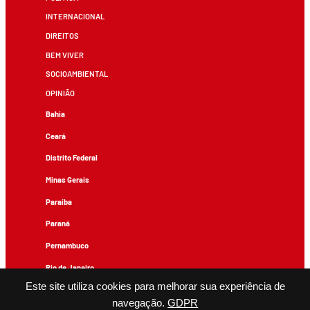
INTERNACIONAL
DIREITOS
BEM VIVER
SOCIOAMBIENTAL
OPINIÃO
Bahia
Ceará
Distrito Federal
Minas Gerais
Paraíba
Paraná
Pernambuco
Rio de Janeiro
Este site utiliza cookies para melhorar sua experiência de
Rio Grande do Sul
navegação.
GDPR