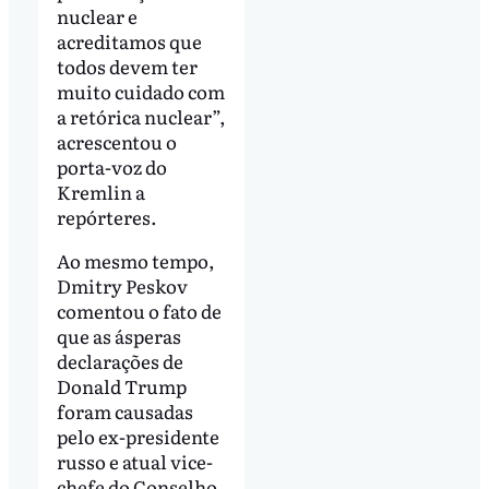
nuclear e
acreditamos que
todos devem ter
muito cuidado com
a retórica nuclear”,
acrescentou o
porta-voz do
Kremlin a
repórteres.
Ao mesmo tempo,
Dmitry Peskov
comentou o fato de
que as ásperas
declarações de
Donald Trump
foram causadas
pelo ex-presidente
russo e atual vice-
chefe do Conselho