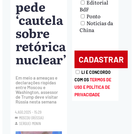
pede
Editorial
BdF
‘cautela
Ponto
Notícias da
sobre
China
retórica
nuclear’
LI E CONCORDO
Em meio a ameaças e
COM OS
TERMOS DE
declarações ríspidas
USO E POLÍTICA DE
entre Moscou e
Washington, assessor
PRIVACIDADE
de Trump deve visitar
Rússia nesta semana
4.AGO.2025 - 15:29
MOSCOU (RÚSSIA)
SERGUEI MONIN