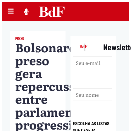
PRESO
Bolsonaro
|
Newslett
preso
gera
repercussão
entre
parlamentares
progressistas:
ESCOLHA AS LISTAS
QUE DESEJA