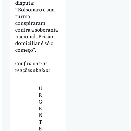
disputa:
“Bolsonaro e sua
turma
conspiraram
contra a soberania
nacional. Prisão
domiciliar é só o
começo”.
Confira outras
reações abaixo:
U
R
G
E
N
T
E