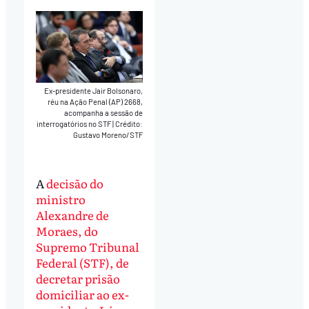
Ex-presidente Jair Bolsonaro,
réu na Ação Penal (AP) 2668,
acompanha a sessão de
interrogatórios no STF
|
Crédito:
Gustavo Moreno/STF
A
decisão do
ministro
Alexandre de
Moraes, do
Supremo Tribunal
Federal (STF), de
decretar prisão
domiciliar ao ex-