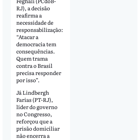
Feghali (PCdoB-
RJ), a decisão
reafirma a
necessidade de
responsabilização:
“Atacar a
democracia tem
consequências.
Quem trama
contra o Brasil
precisa responder
por isso”.
Já Lindbergh
Farias (PT-RJ),
líder do governo
no Congresso,
reforçou que a
prisão domiciliar
não encerra a