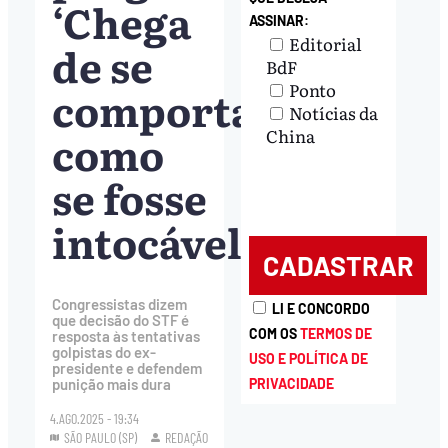
‘Chega
ASSINAR:
Editorial
de se
BdF
Ponto
comportar
Notícias da
como
China
se fosse
intocável’
Congressistas dizem
LI E CONCORDO
que decisão do STF é
COM OS
TERMOS DE
resposta às tentativas
golpistas do ex-
USO E POLÍTICA DE
presidente e defendem
PRIVACIDADE
punição mais dura
4.AGO.2025 - 19:34
SÃO PAULO (SP)
REDAÇÃO