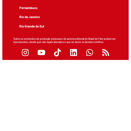
Pernambuco
Rio de Janeiro
Rio Grande do Sul
Todos os conteúdos de produção exclusiva e de autoria editorial do Brasil de Fato podem ser
reproduzidos, desde que não sejam alterados e que se deem os devidos créditos.