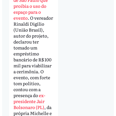
proibia o uso do
espaço para o
evento
. O vereador
Rinaldi Digilio
(União Brasil),
autor do projeto,
declarou ter
tomado um
empréstimo
bancário de R$ 100
mil para viabilizar
a cerimônia. O
evento, com forte
tom político,
contou com a
presença do
ex-
presidente Jair
Bolsonaro (PL)
, da
própria Michelle e