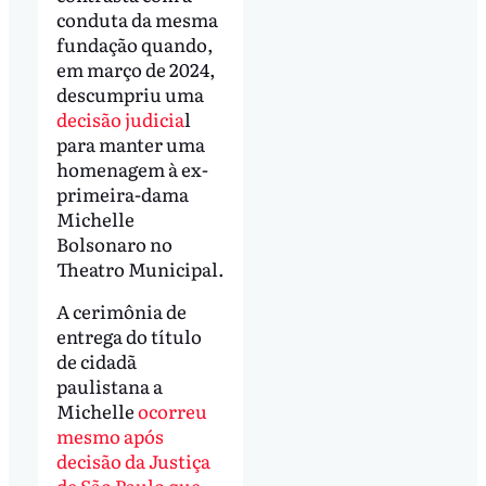
conduta da mesma
fundação quando,
em março de 2024,
descumpriu uma
decisão judicia
l
para manter uma
homenagem à ex-
primeira-dama
Michelle
Bolsonaro no
Theatro Municipal.
A cerimônia de
entrega do título
de cidadã
paulistana a
Michelle
ocorreu
mesmo após
decisão da Justiça
de São Paulo que