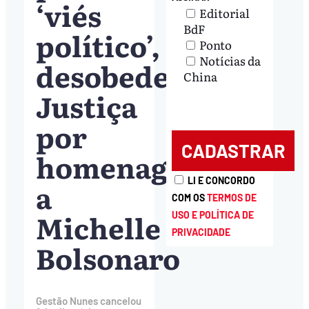
‘viés
Editorial
BdF
político’,
Ponto
Notícias da
desobedeceu
China
Justiça
por
homenagem
LI E CONCORDO
a
COM OS
TERMOS DE
Michelle
USO E POLÍTICA DE
PRIVACIDADE
Bolsonaro
Gestão Nunes cancelou