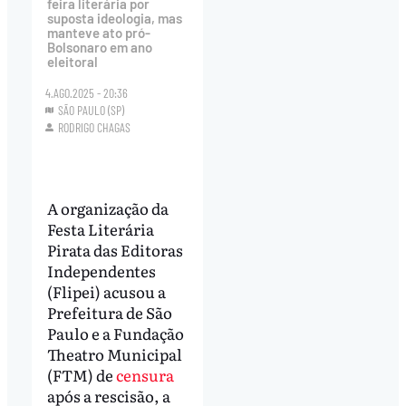
feira literária por
suposta ideologia, mas
manteve ato pró-
Bolsonaro em ano
eleitoral
4.AGO.2025 - 20:36
SÃO PAULO (SP)
RODRIGO CHAGAS
A organização da
Festa Literária
Pirata das Editoras
Independentes
(Flipei) acusou a
Prefeitura de São
Paulo e a Fundação
Theatro Municipal
(FTM) de
censura
após a rescisão, a