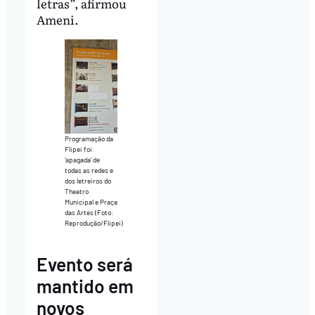
letras”, afirmou
Ameni.
Programação da
Flipei foi
‘apagada’ de
todas as redes e
dos letreiros do
Theatro
Municipal e Praça
das Artes (Foto:
Reprodução/Flipei)
Evento será
mantido em
novos