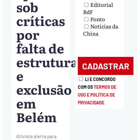
sob
Editorial
BdF
críticas
Ponto
Notícias da
por
China
falta de
estrutura
e
LI E CONCORDO
exclusão
COM OS
TERMOS DE
USO E POLÍTICA DE
em
PRIVACIDADE
Belém
Ativista alerta para