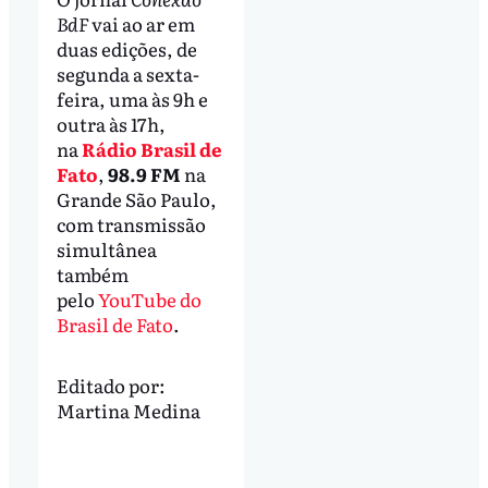
BdF
vai ao ar em
duas edições, de
segunda a sexta-
feira, uma às 9h e
outra às 17h,
na
Rádio Brasil de
Fato
,
98.9 FM
na
Grande São Paulo,
com transmissão
simultânea
também
pelo
YouTube do
Brasil de Fato
.
Editado por:
Martina Medina