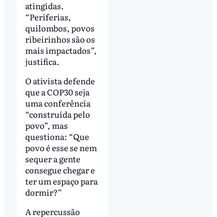
atingidas.
“Periferias,
quilombos, povos
ribeirinhos são os
mais impactados”,
justifica.
O ativista defende
que a COP30 seja
uma conferência
“construída pelo
povo”, mas
questiona: “Que
povo é esse se nem
sequer a gente
consegue chegar e
ter um espaço para
dormir?”
A repercussão