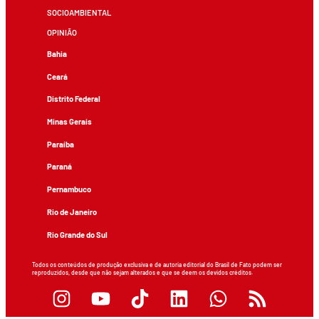
SOCIOAMBIENTAL
OPINIÃO
Bahia
Ceará
Distrito Federal
Minas Gerais
Paraíba
Paraná
Pernambuco
Rio de Janeiro
Rio Grande do Sul
Todos os conteúdos de produção exclusiva e de autoria editorial do Brasil de Fato podem ser
reproduzidos, desde que não sejam alterados e que se deem os devidos créditos.