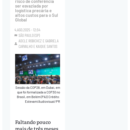
risco de conferência
ser esvaziada por
logística precária e
altos custos para o Sul
Global
4.AGO.2025 - 12:54
SÃO PAULO (SP)
ADELE ROBICHEZ
E
GABRIELA
CARVALHO
E
KAIQUE SANTOS
Sessão da COP28, em Dubai, em
que foi formalizada a COP30 no
Brasil, em Belém (PA)
|
Crédito:
Estevam/Audiovisual/PR
Faltando pouco
mais de três meses