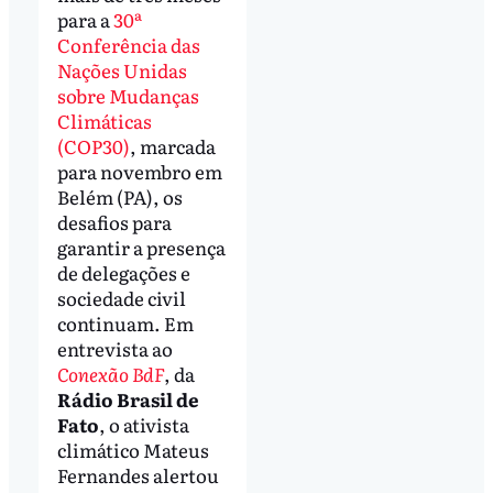
para a
30ª
Conferência das
Nações Unidas
sobre Mudanças
Climáticas
(COP30)
, marcada
para novembro em
Belém (PA), os
desafios para
garantir a presença
de delegações e
sociedade civil
continuam. Em
entrevista ao
Conexão BdF
, da
Rádio Brasil de
Fato
, o ativista
climático Mateus
Fernandes alertou