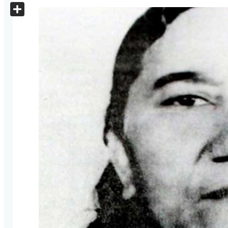
X
Share