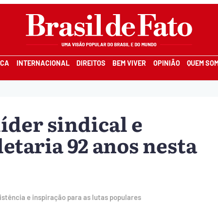
ICA
INTERNACIONAL
DIREITOS
BEM VIVER
OPINIÃO
QUEM SO
íder sindical e
taria 92 anos nesta
stência e inspiração para as lutas populares