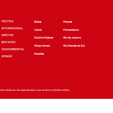
POLÍTICA
Bahia
Paraná
INTERNACIONAL
Ceará
Pernambuco
DIREITOS
Distrito Federal
Rio de Janeiro
BEM VIVER
Minas Gerais
Rio Grande do Sul
SOCIOAMBIENTAL
Paraíba
OPINIÃO
zidos, desde que não sejam alterados e que se deem os devidos créditos.