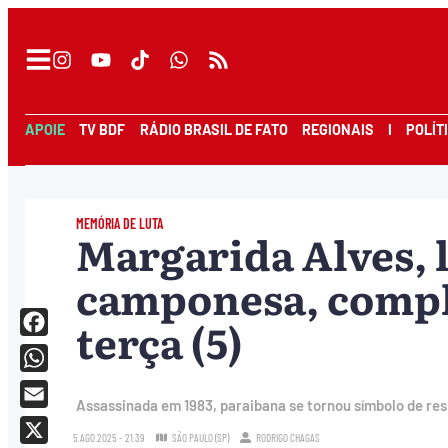
APOIE
TV BDF
RÁDIO BRASIL DE FATO
REGIONAIS
I
POLÍT
MEMÓRIA DE LUTA
Margarida Alves, l
camponesa, comple
terça (5)
Facebook
WhatsApp
Assassinada em 1983, paraibana se tornou símbolo de resi
Email
5.AGO.2025 - 21:39
SÃO PAULO (SP)
RODRIGO CHAGAS