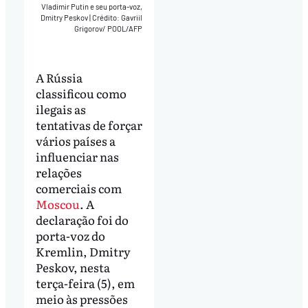
Vladimir Putin e seu porta-voz,
Dmitry Peskov
|
Crédito: Gavriil
Grigorov/ POOL/AFP
A Rússia
classificou como
ilegais as
tentativas de forçar
vários países a
influenciar nas
relações
comerciais com
Moscou
. A
declaração foi do
porta-voz do
Kremlin, Dmitry
Peskov, nesta
terça-feira (5), em
meio às pressões