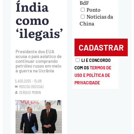
Índia
BdF
Ponto
como
Notícias da
China
‘ilegais’
Presidente dos EUA
acusa o país asiático de
LI E CONCORDO
continuar comprando
petróleo russo em meio
COM OS
TERMOS DE
à guerra na Ucrãnia
USO E POLÍTICA DE
5.AGO.2025 - 15:08
PRIVACIDADE
MOSCOU (RÚSSIA)
SERGUEI MONIN