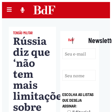
TENSÃO MILITAR
Rússia
|
Newslett
diz que
‘não
tem
mais
limitações’
ESCOLHA AS LISTAS
QUE DESEJA
sobre
ASSINAR:
Editorial