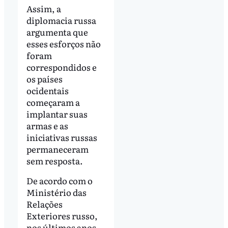
Assim, a
diplomacia russa
argumenta que
esses esforços não
foram
correspondidos e
os países
ocidentais
começaram a
implantar suas
armas e as
iniciativas russas
permaneceram
sem resposta.
De acordo com o
Ministério das
Relações
Exteriores russo,
nos últimos anos