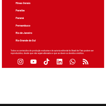
Minas Gerais
Paraíba
Paraná
Pernambuco
Rio de Janeiro
Rio Grande do Sul
Todos os conteúdos de produção exclusiva e de autoria editorial do Brasil de Fato podem ser
reproduzidos, desde que não sejam alterados e que se deem os devidos créditos.