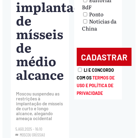
implantação
BdF
Ponto
de
Notícias da
mísseis
China
de
médio
alcance
LI E CONCORDO
COM OS
TERMOS DE
USO E POLÍTICA DE
PRIVACIDADE
Moscou suspendeu as
restrições à
implantação de mísseis
de curto e longo
alcance, alegando
ameaça ocidental
5.AGO.2025 - 16:10
MOSCOU (RÚSSIA)