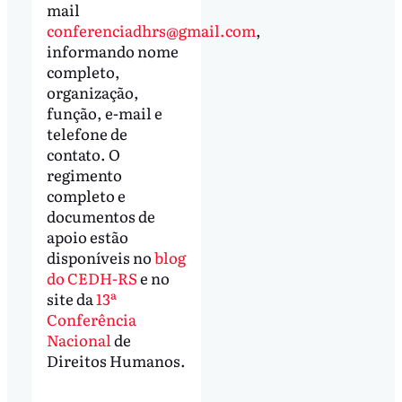
mail
conferenciadhrs@gmail.com
,
informando nome
completo,
organização,
função, e-mail e
telefone de
contato. O
regimento
completo e
documentos de
apoio estão
disponíveis no
blog
do CEDH-RS
e no
site da
13ª
Conferência
Nacional
de
Direitos Humanos.