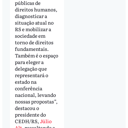
públicas de
direitos humanos,
diagnosticar a
situação atual no
RS e mobilizar a
sociedade em
torno de direitos
fundamentais.
Também é o espaço
para eleger a
delegação que
representará o
estado na
conferência
nacional, levando
nossas propostas”,
destacou o
presidente do
CEDH/RS,
Júlio
Alt
, ressaltando a