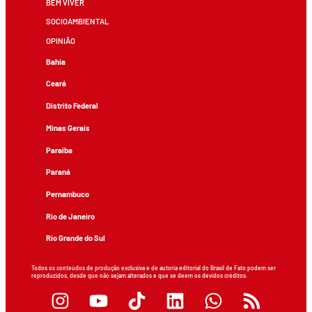
BEM VIVER
SOCIOAMBIENTAL
OPINIÃO
Bahia
Ceará
Distrito Federal
Minas Gerais
Paraíba
Paraná
Pernambuco
Rio de Janeiro
Rio Grande do Sul
Todos os conteúdos de produção exclusiva e de autoria editorial do Brasil de Fato podem ser
reproduzidos, desde que não sejam alterados e que se deem os devidos créditos.