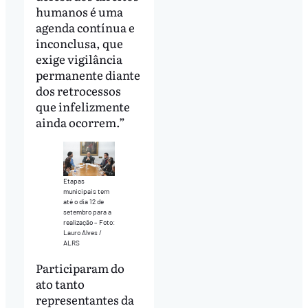
humanos é uma
agenda contínua e
inconclusa, que
exige vigilância
permanente diante
dos retrocessos
que infelizmente
ainda ocorrem.”
Etapas
municipais tem
até o dia 12 de
setembro para a
realização – Foto:
Lauro Alves /
ALRS
Participaram do
ato tanto
representantes da