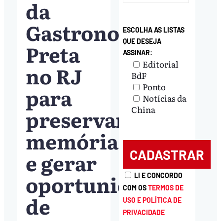
da
Gastronomia
ESCOLHA AS LISTAS
QUE DESEJA
Preta
ASSINAR:
Editorial
no RJ
BdF
Ponto
para
Notícias da
China
preservar
memória
e gerar
oportunidades
LI E CONCORDO
COM OS
TERMOS DE
de
USO E POLÍTICA DE
PRIVACIDADE