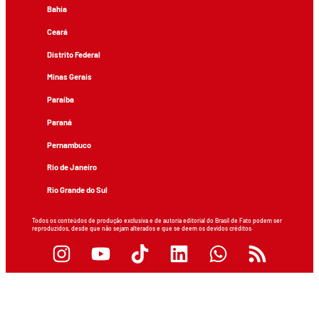
Bahia
Ceará
Distrito Federal
Minas Gerais
Paraíba
Paraná
Pernambuco
Rio de Janeiro
Rio Grande do Sul
Todos os conteúdos de produção exclusiva e de autoria editorial do Brasil de Fato podem ser
reproduzidos, desde que não sejam alterados e que se deem os devidos créditos.