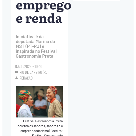
emprego
e renda
Iniciativa é da
deputada Marina do
MST (PT-RJ) e
inspirada no Festival
Gastronomia Preta
6.AGO.2025 - 10:40
RIO DE JANEIRO (RJ)
REDAÇÃO
Festival Gastronomia Preta
celebra os sabores, saberes e o
empreendedorismo
|
Crédito:
Festival Gastronomia