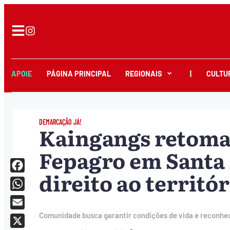
APOIE
PÁGINA PRINCIPAL
REGIONAIS
|
CULTU
DEMARCAÇÃO JÁ!
Kaingangs retoma
Fepagro em Santa 
direito ao territór
Facebook
WhatsApp
Email
Comunidade busca garantir condições de vida e reconhec