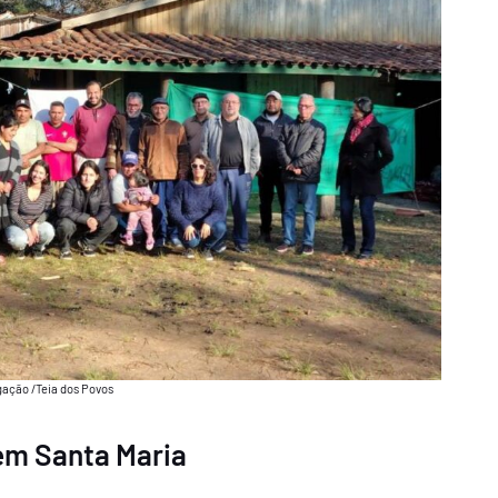
gação /Teia dos Povos
em Santa Maria