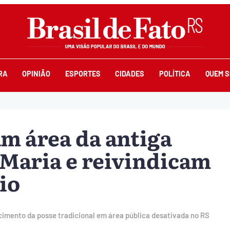
RA
OPINIÃO
ESPORTES
CIDADES
POLÍTICA
QUEM 
m área da antiga
Maria e reivindicam
io
imento da posse tradicional em área pública desativada no RS