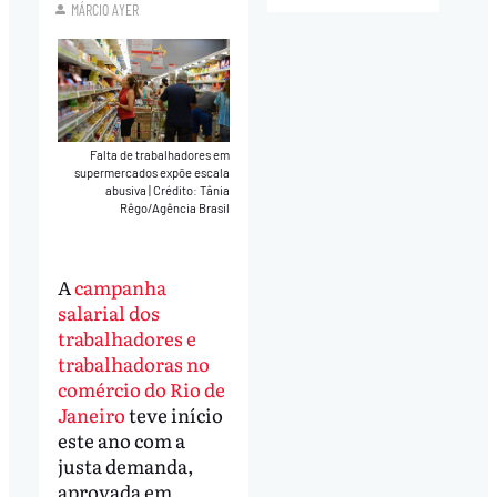
MÁRCIO AYER
Falta de trabalhadores em
supermercados expõe escala
abusiva
|
Crédito: Tânia
Rêgo/Agência Brasil
A
campanha
salarial dos
trabalhadores e
trabalhadoras no
comércio do Rio de
Janeiro
teve início
este ano com a
justa demanda,
aprovada em