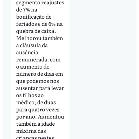
segmento reajustes
de 7% na
bonificação de
feriados e de 6% na
quebra de caixa.
Melhorou também
a cláusula da
ausência
remunerada, com
o aumento do
número de dias em
que podemos nos
ausentar para levar
os filhos ao
médico, de duas
para quatro vezes
por ano. Aumentou
também a idade
máxima das
crianças nestes