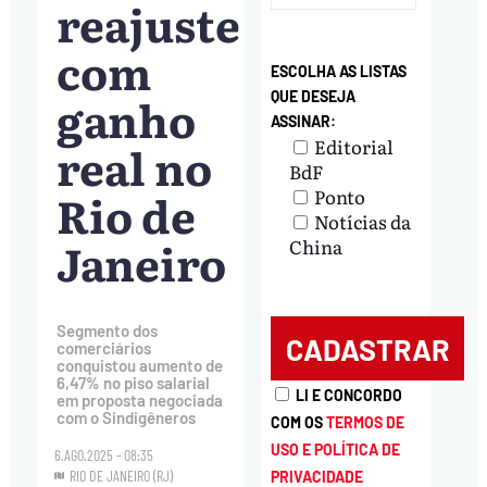
reajuste
com
ESCOLHA AS LISTAS
ganho
QUE DESEJA
ASSINAR:
Editorial
real no
BdF
Rio de
Ponto
Notícias da
Janeiro
China
Segmento dos
comerciários
conquistou aumento de
6,47% no piso salarial
LI E CONCORDO
em proposta negociada
com o Sindigêneros
COM OS
TERMOS DE
USO E POLÍTICA DE
6.AGO.2025 - 08:35
RIO DE JANEIRO (RJ)
PRIVACIDADE