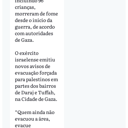
incluindo 96
crianças,
morreram de fome
desde o início da
guerra, de acordo
com autoridades
de Gaza.
O exército
israelense emitiu
novos avisos de
evacuação forçada
para palestinos em
partes dos bairros
de Daraj e Tuffah,
na Cidade de Gaza.
“Quem ainda não
evacuou a área,
evacue