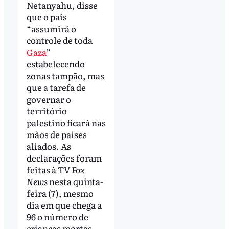
Netanyahu, disse
que o país
“assumirá o
controle de toda
Gaza
”
estabelecendo
zonas tampão, mas
que a tarefa de
governar o
território
palestino ficará nas
mãos de países
aliados. As
declarações foram
feitas à TV
Fox
News
nesta quinta-
feira (7), mesmo
dia em que chega a
96 o número de
crianças mortas