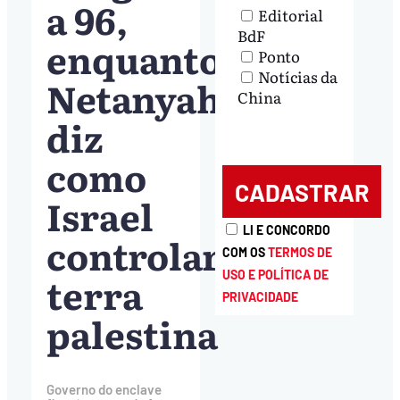
a 96,
Editorial
BdF
enquanto
Ponto
Notícias da
Netanyahu
China
diz
como
Israel
LI E CONCORDO
controlará
COM OS
TERMOS DE
terra
USO E POLÍTICA DE
PRIVACIDADE
palestina
Governo do enclave