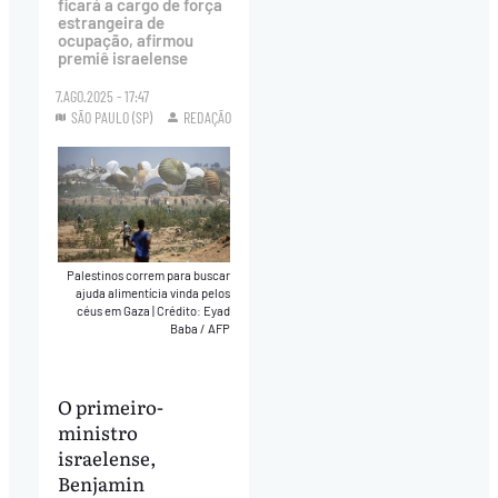
ficará a cargo de força
estrangeira de
ocupação, afirmou
premiê israelense
7.AGO.2025 - 17:47
SÃO PAULO (SP)
REDAÇÃO
Palestinos correm para buscar
ajuda alimentícia vinda pelos
céus em Gaza
|
Crédito: Eyad
Baba / AFP
O primeiro-
ministro
israelense,
Benjamin