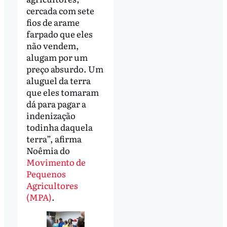
cercada com sete
fios de arame
farpado que eles
não vendem,
alugam por um
preço absurdo. Um
aluguel da terra
que eles tomaram
dá para pagar a
indenização
todinha daquela
terra”, afirma
Noêmia do
Movimento de
Pequenos
Agricultores
(MPA)
.