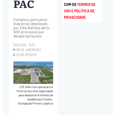
PAC
COM OS
TERMOS DE
USO E POLÍTICA DE
PRIVACIDADE
Complexo portuário-
industrial idealizado
por Eike Batista abriu
500 processos por
desapropriações
7.AGO.2025 - 10:16
RIO DE JANEIRO (RJ)
CLIVIA MESQUITA
UTE GNA II em operação no
Porto do Açu tem capacidade
para abastecer 8 milhões de
residências
|
Crédito:
Divulgação/Prumo Logística