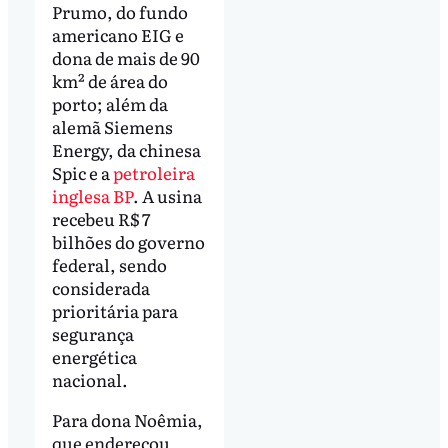
Prumo, do fundo
americano EIG e
dona de mais de 90
km² de área do
porto; além da
alemã Siemens
Energy, da chinesa
Spic e a
petroleira
inglesa BP
. A usina
recebeu R$ 7
bilhões do governo
federal, sendo
considerada
prioritária para
segurança
energética
nacional.
Para dona Noêmia,
que endereçou