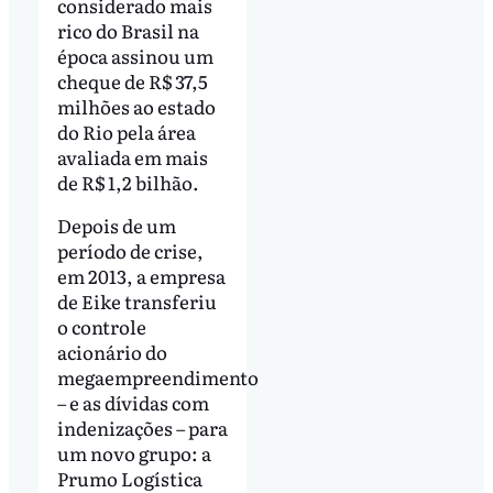
considerado mais
rico do Brasil na
época assinou um
cheque de R$ 37,5
milhões ao estado
do Rio pela área
avaliada em mais
de R$ 1,2 bilhão.
Depois de um
período de crise,
em 2013, a empresa
de Eike transferiu
o controle
acionário do
megaempreendimento
– e as dívidas com
indenizações – para
um novo grupo: a
Prumo Logística