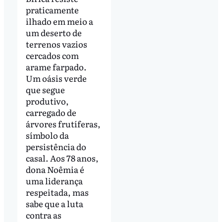
praticamente
ilhado em meio a
um deserto de
terrenos vazios
cercados com
arame farpado.
Um oásis verde
que segue
produtivo,
carregado de
árvores frutíferas,
símbolo da
persistência do
casal. Aos 78 anos,
dona Noêmia é
uma liderança
respeitada, mas
sabe que a luta
contra as