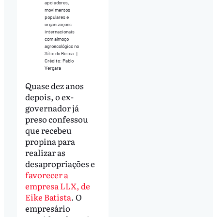
apoiadores,
movimentos
populares e
organizações
internacionais
com almoço
agroecológico no
Sítio do Birica
|
Crédito: Pablo
Vergara
Quase dez anos
depois, o ex-
governador já
preso confessou
que recebeu
propina para
realizar as
desapropriações e
favorecer a
empresa LLX, de
Eike Batista
. O
empresário