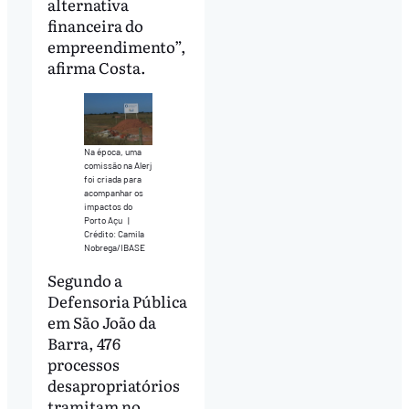
alternativa
financeira do
empreendimento”,
afirma Costa.
Na época, uma
comissão na Alerj
foi criada para
acompanhar os
impactos do
Porto Açu
|
Crédito: Camila
Nobrega/IBASE
Segundo a
Defensoria Pública
em São João da
Barra, 476
processos
desapropriatórios
tramitam no