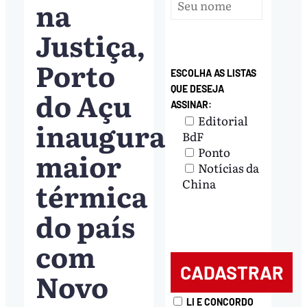
na
Justiça,
Porto
ESCOLHA AS LISTAS
QUE DESEJA
do Açu
ASSINAR:
Editorial
inaugura
BdF
Ponto
maior
Notícias da
térmica
China
do país
com
Novo
LI E CONCORDO