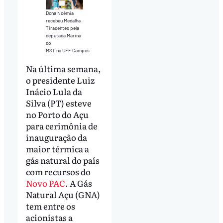
Dona Noêmia
recebeu Medalha
Tiradentes pela
deputada Marina
do
MST na UFF Campos
Na última semana,
o presidente Luiz
Inácio Lula da
Silva (PT) esteve
no Porto do Açu
para cerimônia de
inauguração da
maior térmica a
gás natural do país
com recursos do
Novo PAC
. A Gás
Natural Açu (GNA)
tem entre os
acionistas a