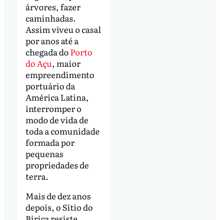
árvores, fazer
caminhadas.
Assim viveu o casal
por anos até a
chegada do
Porto
do Açu
, maior
empreendimento
portuário da
América Latina,
interromper o
modo de vida de
toda a comunidade
formada por
pequenas
propriedades de
terra.
Mais de dez anos
depois, o Sítio do
Birica resiste