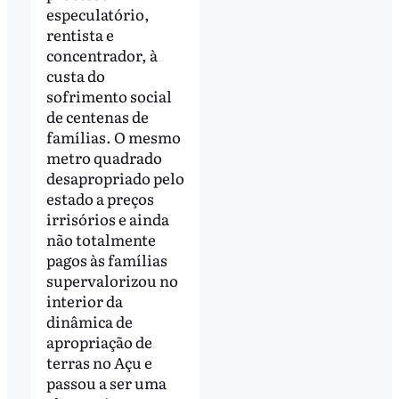
especulatório,
rentista e
concentrador, à
custa do
sofrimento social
de centenas de
famílias. O mesmo
metro quadrado
desapropriado pelo
estado a preços
irrisórios e ainda
não totalmente
pagos às famílias
supervalorizou no
interior da
dinâmica de
apropriação de
terras no Açu e
passou a ser uma