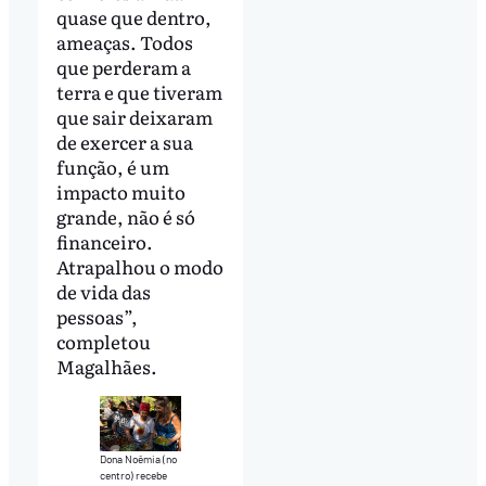
quase que dentro,
ameaças. Todos
que perderam a
terra e que tiveram
que sair deixaram
de exercer a sua
função, é um
impacto muito
grande, não é só
financeiro.
Atrapalhou o modo
de vida das
pessoas”,
completou
Magalhães.
Dona Noêmia (no
centro) recebe