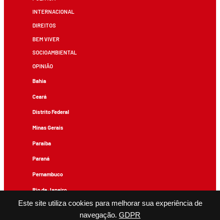
INTERNACIONAL
DIREITOS
BEM VIVER
SOCIOAMBIENTAL
OPINIÃO
Bahia
Ceará
Distrito Federal
Minas Gerais
Paraíba
Paraná
Pernambuco
Rio de Janeiro
Este site utiliza cookies para melhorar sua experiência de
Rio Grande do Sul
navegação.
GDPR