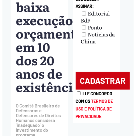
baixa
ASSINAR:
Editorial
execução
BdF
Ponto
orçamentária
Notícias da
em 10
China
dos 20
anos de
existência
LI E CONCORDO
COM OS
TERMOS DE
O Comitê Brasileiro de
USO E POLÍTICA DE
Defensoras e
Defensores de Direitos
PRIVACIDADE
Humanos considera
‘inadequado’ o
investimento do
programa