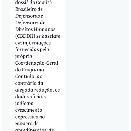
dossiê do Comitê
Brasileiro de
Defensoras e
Defensores de
Direitos Humanos
(CBDDH) se baseiam
em informações
fornecidas pela
própria
Coordenação-Geral
do Programa.
Contudo, ao
contrário da
alegada redução, os
dados oficiais
indicam
crescimento
expressivo no
número de
atendimentos: de