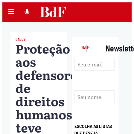
DADOS
Proteção
|
Newslett
aos
defensores
de
direitos
humanos
teve
ESCOLHA AS LISTAS
QUE DESEJA