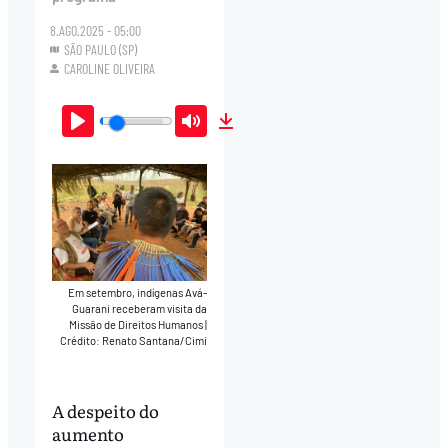
8.AGO.2025 - 05:00
SÃO PAULO (SP)
CAROLINE OLIVEIRA
Play
Mute
Download
Em setembro, indígenas Avá-
Guarani receberam visita da
Missão de Direitos Humanos
|
Crédito: Renato Santana/Cimi
A despeito do
aumento