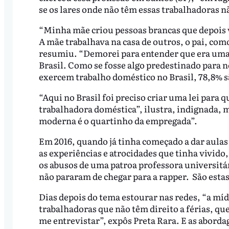
se os lares onde não têm essas trabalhadoras n
“Minha mãe criou pessoas brancas que depois 
A mãe trabalhava na casa de outros, o pai, como
resumiu. “Demorei para entender que era uma 
Brasil. Como se fosse algo predestinado para n
exercem trabalho doméstico no Brasil, 78,8% s
“Aqui no Brasil foi preciso criar uma lei para 
trabalhadora doméstica”, ilustra, indignada, mo
moderna é o quartinho da empregada”.
Em 2016, quando já tinha começado a dar aulas 
as experiências e atrocidades que tinha vivido
os abusos de uma patroa professora universitár
não pararam de chegar para a rapper. São estas
Dias depois do tema estourar nas redes, “a míd
trabalhadoras que não têm direito a férias, q
me entrevistar”, expôs Preta Rara. E as abord