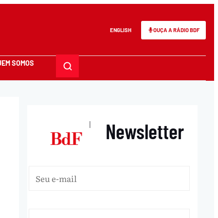
ENGLISH
OUÇA A RÁDIO BDF
UEM SOMOS
Newsletter
|