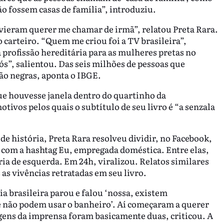
ão fossem casas de família”, introduziu.
vieram querer me chamar de irmã”, relatou Preta Rara.
 carteiro. “Quem me criou foi a TV brasileira”,
profissão hereditária para as mulheres pretas no
ós”, salientou. Das seis milhões de pessoas que
ão negras, aponta o IBGE.
que houvesse janela dentro do quartinho da
tivos pelos quais o subtítulo de seu livro é “a senzala
de história, Preta Rara resolveu dividir, no Facebook,
, com a hashtag Eu, empregada doméstica. Entre elas,
ia de esquerda. Em 24h, viralizou. Relatos similares
 as vivências retratadas em seu livro.
ia brasileira parou e falou ‘nossa, existem
ue não podem usar o banheiro’. Aí começaram a querer
agens da imprensa foram basicamente duas, criticou. A