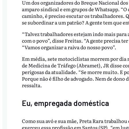
Um dos organizadores do Breque Nacional dos A
amparo sindical e em grupos de Whatsapp. “O 
caminho, é preciso escutar os trabalhadores. 
se subordinar a um patrão? A gente tem que en
“Talvez trabalhadores estejam indo mais para a
com o povo”, disse Freitas. “A gente precisa te
“Vamos organizar a raiva do nosso povo”.
Em média, sete motociclistas morrem por dia n
de Medicina de Tráfego (Abramet), JR disse co
perigosas da atualidade. “Se morre muito. E p
Porque não é filho de advogado. Nem de dono d
ressalta.
Eu, empregada doméstica
Como sua avó e sua mãe, Preta Rara trabalhou
exerceu essa profissão em Santos (SP), “em lug