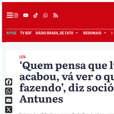
APOIE
TV BDF
RÁDIO BRASIL DE FATO
REGIONAIS
I
LUTA
‘Quem pensa que l
acabou, vá ver o q
fazendo’, diz soci
Facebook
Antunes
WhatsApp
Email