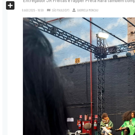
Entregador JR Freitas e rapper Preta Rara também compu
X
9.AGO.2025 - 16:59
SÃO PAULO (SP)
GABRIELA MONCAU
Share