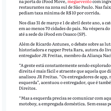
na porta do iFood Move,
megaevento
com ingre
restaurantes na zona sul de São Paulo. Nas fa
pediam taxa mínima de R$ 10 por corrida.
Nos dias 31 de março e 1 de abril deste ano, a 
em ao menos 70 cidades do país. Na véspera do
até a sede do iFood em Osasco (SP).
Além de Ricardo Antunes, o debate sobre as lut
historiadora e rapper Preta Rara, autora do li
entregador JR Freitas, membro da Aliança Naci
“A gente está constantemente sendo explorado 
direita é mais fácil e atraente que aquela que d
analisou JR Freitas. “Os entregadores de app, 
esquerda”, acentuou o entregador, que é ta
Direitos.
“Mas a esquerda precisa se comunicar com aque
motoboy, a empregada doméstica. Sem essas pes