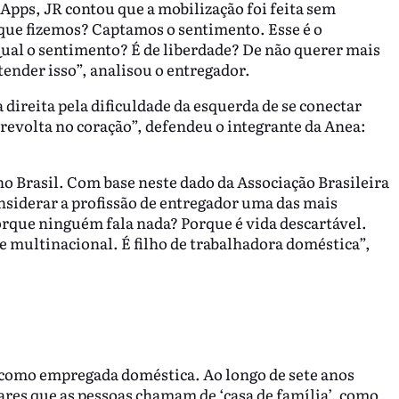
pps, JR contou que a mobilização foi feita sem
que fizemos? Captamos o sentimento. Esse é o
Qual o sentimento? É de liberdade? De não querer mais
tender isso”, analisou o entregador.
 direita pela dificuldade da esquerda de se conectar
r revolta no coração”, defendeu o integrante da Anea:
o Brasil. Com base neste dado da Associação Brasileira
nsiderar a profissão de entregador uma das mais
orque ninguém fala nada? Porque é vida descartável.
e multinacional. É filho de trabalhadora doméstica”,
 como empregada doméstica. Ao longo de sete anos
ares que as pessoas chamam de ‘casa de família’, como