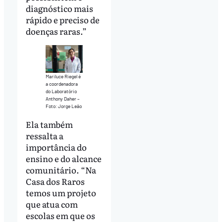
diagnóstico mais
rápido e preciso de
doenças raras.”
Mariluce Riegel é
a coordenadora
do Laboratório
Anthony Daher –
Foto: Jorge Leão
Ela também
ressalta a
importância do
ensino e do alcance
comunitário. “Na
Casa dos Raros
temos um projeto
que atua com
escolas em que os