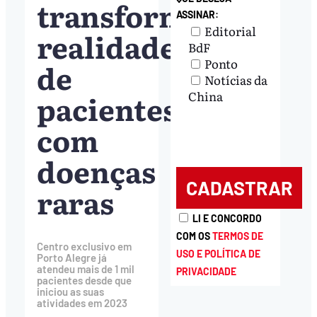
transforma
ASSINAR:
Editorial
realidade
BdF
Ponto
de
Notícias da
pacientes
China
com
doenças
raras
LI E CONCORDO
COM OS
TERMOS DE
Centro exclusivo em
USO E POLÍTICA DE
Porto Alegre já
atendeu mais de 1 mil
PRIVACIDADE
pacientes desde que
iniciou as suas
atividades em 2023