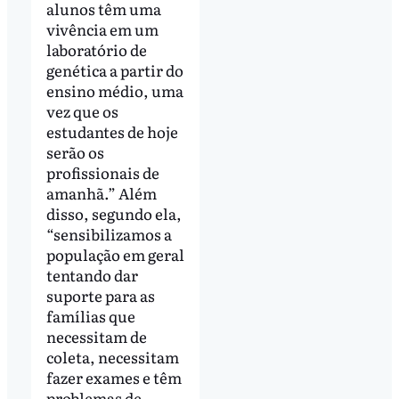
alunos têm uma
vivência em um
laboratório de
genética a partir do
ensino médio, uma
vez que os
estudantes de hoje
serão os
profissionais de
amanhã.” Além
disso, segundo ela,
“sensibilizamos a
população em geral
tentando dar
suporte para as
famílias que
necessitam de
coleta, necessitam
fazer exames e têm
problemas de