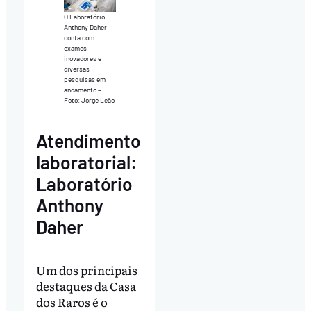
O Laboratório
Anthony Daher
conta com
exames
inovadores e
diversas
pesquisas em
andamento –
Foto: Jorge Leão
Atendimento
laboratorial:
Laboratório
Anthony
Daher
Um dos principais
destaques da Casa
dos Raros é o