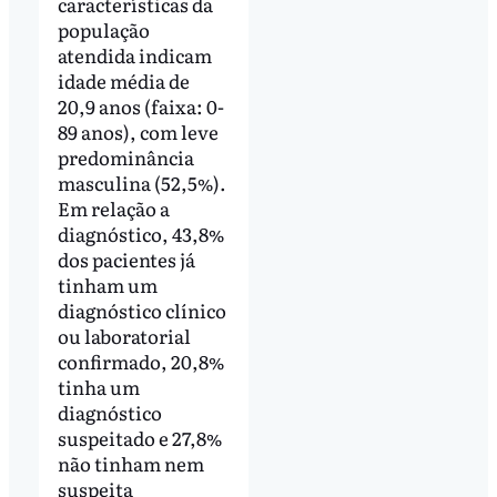
características da
população
atendida indicam
idade média de
20,9 anos (faixa: 0-
89 anos), com leve
predominância
masculina (52,5%).
Em relação a
diagnóstico, 43,8%
dos pacientes já
tinham um
diagnóstico clínico
ou laboratorial
confirmado, 20,8%
tinha um
diagnóstico
suspeitado e 27,8%
não tinham nem
suspeita