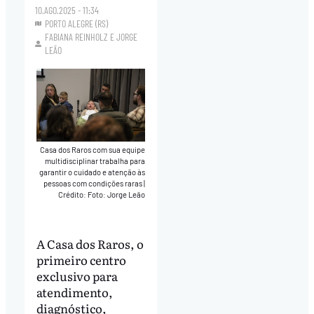
10.AGO.2025 - 11:34
PORTO ALEGRE (RS)
FABIANA REINHOLZ
E
JORGE
LEÃO
Casa dos Raros com sua equipe
multidisciplinar trabalha para
garantir o cuidado e atenção às
pessoas com condições raras
|
Crédito: Foto: Jorge Leão
A Casa dos Raros, o
primeiro centro
exclusivo para
atendimento,
diagnóstico,