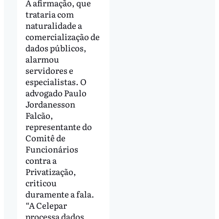
A afirmação, que
trataria com
naturalidade a
comercialização de
dados públicos,
alarmou
servidores e
especialistas. O
advogado Paulo
Jordanesson
Falcão,
representante do
Comitê de
Funcionários
contra a
Privatização,
criticou
duramente a fala.
“A Celepar
processa dados