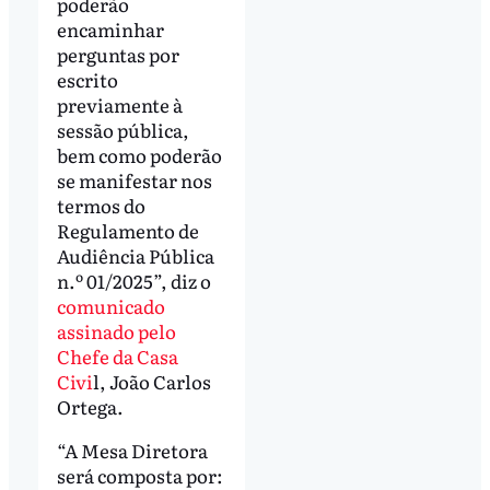
poderão
encaminhar
perguntas por
escrito
previamente à
sessão pública,
bem como poderão
se manifestar nos
termos do
Regulamento de
Audiência Pública
n.º 01/2025”, diz o
comunicado
assinado pelo
Chefe da Casa
Civi
l, João Carlos
Ortega.
“A Mesa Diretora
será composta por: