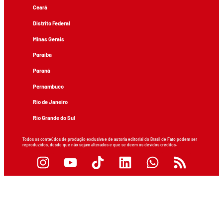
Ceará
Distrito Federal
Minas Gerais
Paraíba
Paraná
Pernambuco
Rio de Janeiro
Rio Grande do Sul
Todos os conteúdos de produção exclusiva e de autoria editorial do Brasil de Fato podem ser
reproduzidos, desde que não sejam alterados e que se deem os devidos créditos.