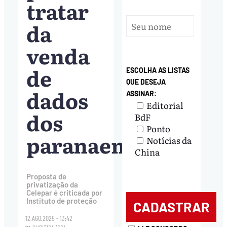
tratar
da
venda
de
ESCOLHA AS LISTAS
QUE DESEJA
dados
ASSINAR:
Editorial
dos
BdF
Ponto
paranaenses
Notícias da
China
Proposta de
privatização da
Celepar é criticada por
Instituto de proteção
12.AGO.2025 - 13:42