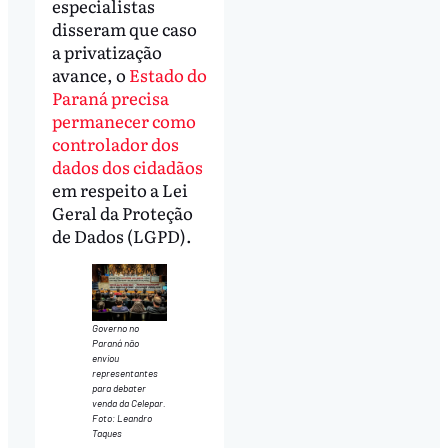
especialistas
disseram que caso
a privatização
avance, o
Estado do
Paraná precisa
permanecer como
controlador dos
dados dos cidadãos
em respeito a Lei
Geral da Proteção
de Dados (LGPD).
Governo no
Paraná não
enviou
representantes
para debater
venda da Celepar.
Foto: Leandro
Taques