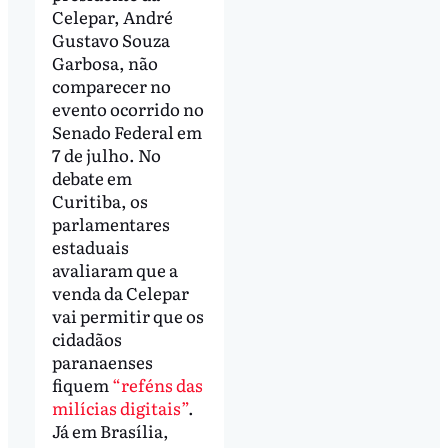
Celepar, André
Gustavo Souza
Garbosa, não
comparecer no
evento ocorrido no
Senado Federal em
7 de julho. No
debate em
Curitiba, os
parlamentares
estaduais
avaliaram que a
venda da Celepar
vai permitir que os
cidadãos
paranaenses
fiquem
“reféns das
milícias digitais”
.
Já em Brasília,