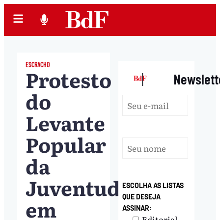
ESCRACHO
Protesto
|
Newslett
do
Levante
Popular
da
Juventude
ESCOLHA AS LISTAS
QUE DESEJA
em
ASSINAR:
Editorial