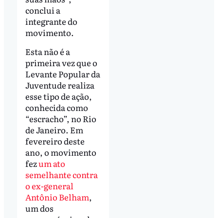
conclui a
integrante do
movimento.
Esta não é a
primeira vez que o
Levante Popular da
Juventude realiza
esse tipo de ação,
conhecida como
“escracho”, no Rio
de Janeiro. Em
fevereiro deste
ano, o movimento
fez
um ato
semelhante contra
o ex-general
Antônio Belham
,
um dos