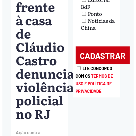
frente
BdF
Ponto
à casa
Notícias da
China
de
Cláudio
Castro
denuncia
LI E CONCORDO
COM OS
TERMOS DE
violência
USO E POLÍTICA DE
PRIVACIDADE
policial
no RJ
Ação contra