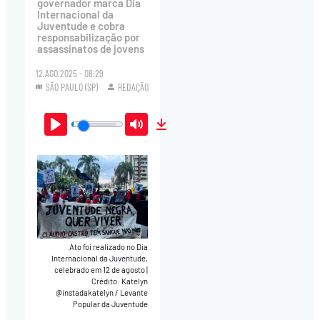
governador marca Dia
Internacional da
Juventude e cobra
responsabilização por
assassinatos de jovens
12.AGO.2025 - 08:29
SÃO PAULO (SP)
REDAÇÃO
Play
Mute
Download
Ato foi realizado no Dia
Internacional da Juventude,
celebrado em 12 de agosto
|
Crédito: Katelyn
@instadakatelyn / Levante
Popular da Juventude