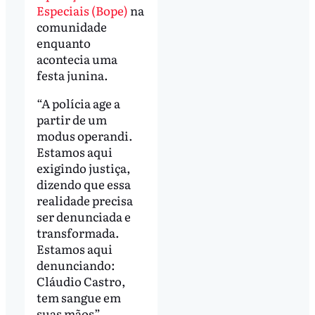
Especiais (Bope)
na
comunidade
enquanto
acontecia uma
festa junina.
“A polícia age a
partir de um
modus operandi.
Estamos aqui
exigindo justiça,
dizendo que essa
realidade precisa
ser denunciada e
transformada.
Estamos aqui
denunciando:
Cláudio Castro,
tem sangue em
suas mãos”,