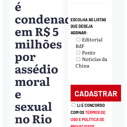
é
condenada
ESCOLHA AS LISTAS
em R$ 5
QUE DESEJA
ASSINAR:
milhões
Editorial
BdF
por
Ponto
Notícias da
assédio
China
moral
e
sexual
LI E CONCORDO
no Rio
COM OS
TERMOS DE
USO E POLÍTICA DE
PRIVACIDADE