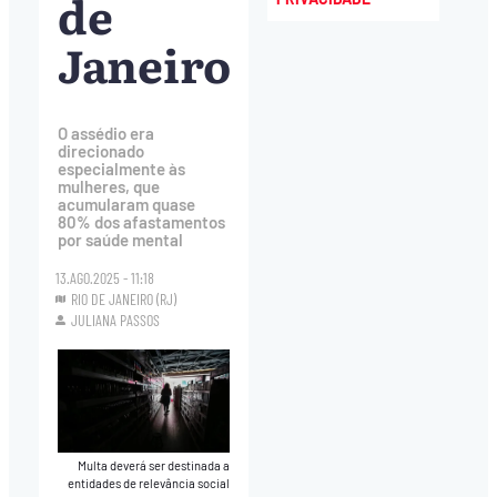
de
Janeiro
O assédio era
direcionado
especialmente às
mulheres, que
acumularam quase
80% dos afastamentos
por saúde mental
13.AGO.2025 - 11:18
RIO DE JANEIRO (RJ)
JULIANA PASSOS
Multa deverá ser destinada a
entidades de relevância social