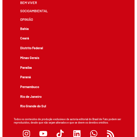
BEM VIVER
SOCIOAMBIENTAL
OPINIÃO
Bahia
Ceará
Distrito Federal
Minas Gerais
Paraíba
Paraná
Pernambuco
Rio de Janeiro
Rio Grande do Sul
Todos os conteúdos de produção exclusiva e de autoria editorial do Brasil de Fato podem ser
reproduzidos, desde que não sejam alterados e que se deem os devidos créditos.