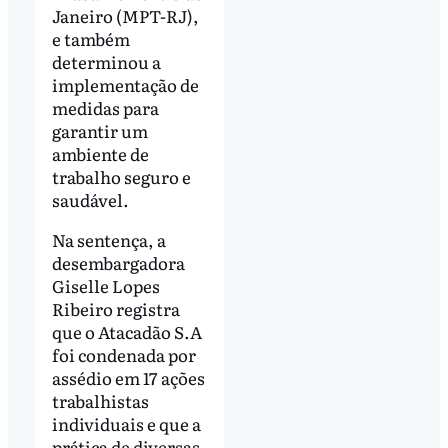
Janeiro (MPT-RJ),
e também
determinou a
implementação de
medidas para
garantir um
ambiente de
trabalho seguro e
saudável.
Na sentença, a
desembargadora
Giselle Lopes
Ribeiro registra
que o Atacadão S.A
foi condenada por
assédio em 17 ações
trabalhistas
individuais e que a
prática de diversas