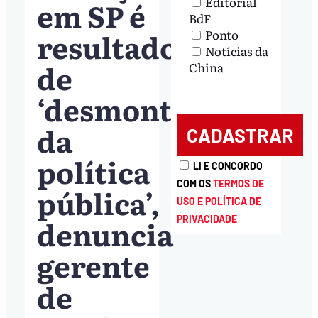
Editorial
em SP é
BdF
resultado
Ponto
Notícias da
de
China
‘desmonte
da
política
LI E CONCORDO
COM OS
TERMOS DE
pública’,
USO E POLÍTICA DE
denuncia
PRIVACIDADE
gerente
de