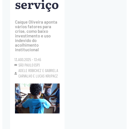
serviço
Caíque Oliveira aponta
vários fatores para
crise, como baixo
investimento e uso
indevido do
acolhimento
institucional
13.AGO.2025 - 13:45
SÃO PAULO (SP)
ADELE ROBICHEZ
E
GABRIELA
CARVALHO
E
LUCAS KRUPACZ