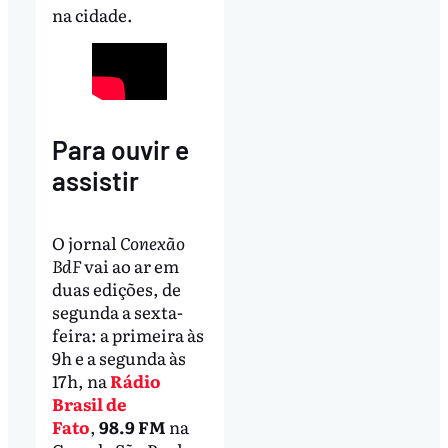
na cidade.
Para ouvir e
assistir
O jornal
Conexão
BdF
vai ao ar em
duas edições, de
segunda a sexta-
feira: a primeira às
9h e a segunda às
17h, na
Rádio
Brasil de
Fato
,
98.9 FM
na