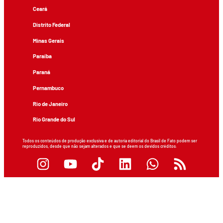
Ceará
Distrito Federal
Minas Gerais
Paraíba
Paraná
Pernambuco
Rio de Janeiro
Rio Grande do Sul
Todos os conteúdos de produção exclusiva e de autoria editorial do Brasil de Fato podem ser
reproduzidos, desde que não sejam alterados e que se deem os devidos créditos.