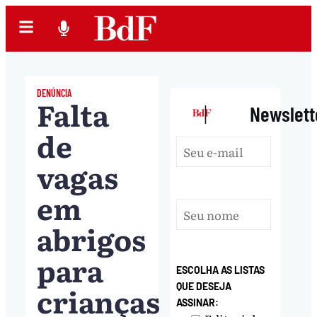
DENÚNCIA
Falta
|
Newslett
de
vagas
em
abrigos
para
ESCOLHA AS LISTAS
crianças
QUE DESEJA
ASSINAR: