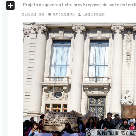
X
Projeto do governo Leite prevê repasse de parte do terr
Share
13.AGO.2025 - 16:15
PORTO ALEGRE (RS)
MARCELA BRANDES