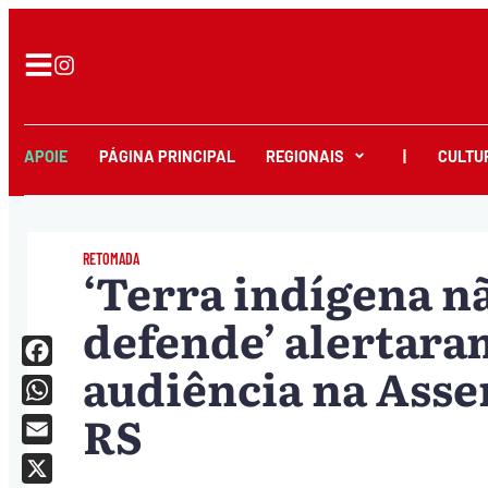
APOIE
PÁGINA PRINCIPAL
REGIONAIS
|
CULTU
RETOMADA
‘Terra indígena nã
defende’ alertara
audiência na Asse
Facebook
RS
WhatsApp
Email