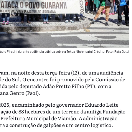
lácio Piratini durante audiência pública sobre a Tekoa Nhe’engatu
|
Crédito: Foto: Rafa Dotti
am, na noite desta terça-feira (12), de uma audiência
de do Sul. O encontro foi promovido pela Comissão de
da pelo deputado Adão Pretto Filho (PT), com a
iana Genro (Psol).
0/2025, encaminhado pelo governador Eduardo Leite
oação de 88 hectares de um terreno da antiga Fundação
à Prefeitura Municipal de Viamão. A administração
ara a construção de galpões e um centro logístico.