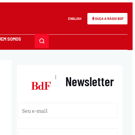
ENGLISH
OUÇA A RÁDIO BDF
UEM SOMOS
Newsletter
|