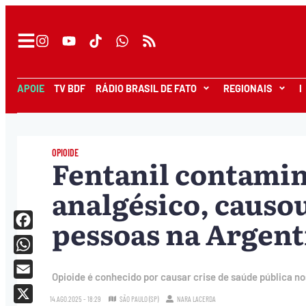
APOIE
TV BDF
RÁDIO BRASIL DE FATO
REGIONAIS
I
OPIOIDE
Fentanil contami
analgésico, causo
pessoas na Argent
Facebook
WhatsApp
Opioide é conhecido por causar crise de saúde pública n
Email
14.AGO.2025 - 18:29
SÃO PAULO (SP)
NARA LACERDA