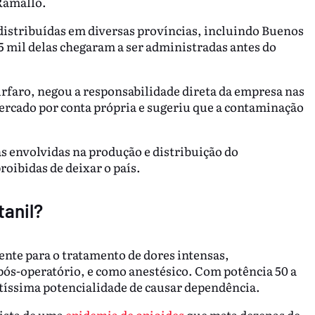
Ramallo.
distribuídas em diversas províncias, incluindo Buenos
5 mil delas chegaram a ser administradas antes do
rfaro, negou a responsabilidade direta da empresa nas
ercado por conta própria e sugeriu que a contaminação
oas envolvidas na produção e distribuição do
oibidas de deixar o país.
tanil?
ente para o tratamento de dores intensas,
ós-operatório, e como anestésico. Com potência 50 a
ltíssima potencialidade de causar dependência.
nista de uma
epidemia de opioides
que mata dezenas de