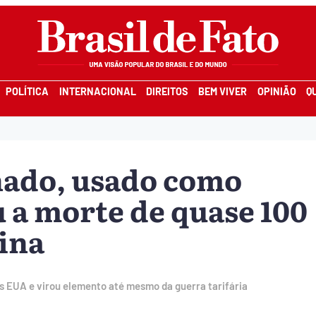
POLÍTICA
INTERNACIONAL
DIREITOS
BEM VIVER
OPINIÃO
Q
nado, usado como
u a morte de quase 100
ina
os EUA e virou elemento até mesmo da guerra tarifária