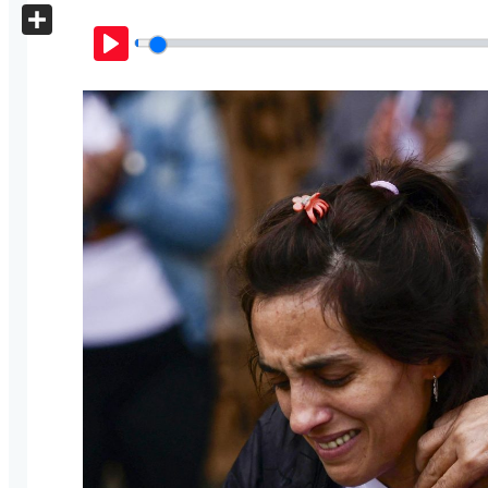
X
Share
Play