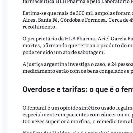
farmacêutica HLB Pharma e pelo Laboratório 
Estima-se que mais de 300 mil ampolas foram 
Aires, Santa Fé, Córdoba e Formosa. Cerca de 4
recolhimento.
O proprietário da HLB Pharma, Ariel García Fu
mortes, afirmando que retirou o produto do m
pode ter sido um ato de sabotagem.
A justiça argentina investiga o caso, e 24 pess
medicamento estão com os bens congelados e pr
Overdose e tarifas: o que é o fen
O fentanil é um opioide sintético usado legalm
especialmente em pacientes com câncer ou no p
100 vezes superior à morfina, o remédio tem a
Nos Estados Unidos, ele é o principal protago