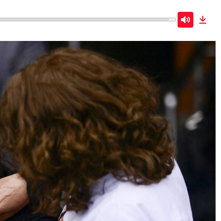
Mute
Dow