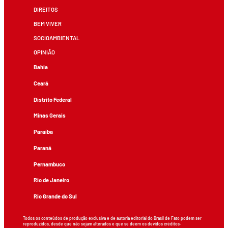
DIREITOS
BEM VIVER
SOCIOAMBIENTAL
OPINIÃO
Bahia
Ceará
Distrito Federal
Minas Gerais
Paraíba
Paraná
Pernambuco
Rio de Janeiro
Rio Grande do Sul
Todos os conteúdos de produção exclusiva e de autoria editorial do Brasil de Fato podem ser
reproduzidos, desde que não sejam alterados e que se deem os devidos créditos.