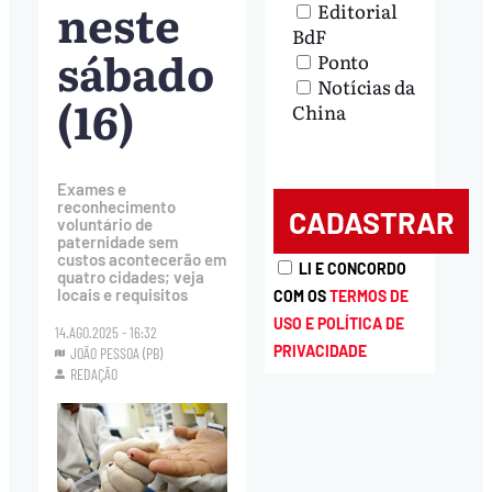
neste
Editorial
BdF
sábado
Ponto
Notícias da
(16)
China
Exames e
reconhecimento
voluntário de
paternidade sem
custos acontecerão em
LI E CONCORDO
quatro cidades; veja
locais e requisitos
COM OS
TERMOS DE
USO E POLÍTICA DE
14.AGO.2025 - 16:32
PRIVACIDADE
JOÃO PESSOA (PB)
REDAÇÃO