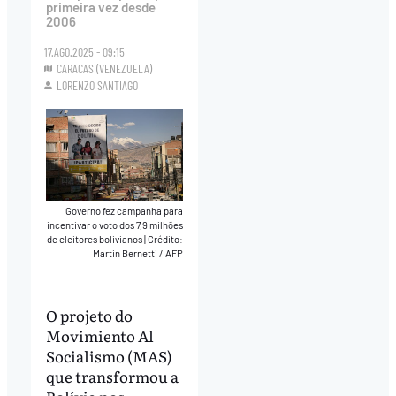
primeira vez desde
2006
17.AGO.2025 - 09:15
CARACAS (VENEZUELA)
LORENZO SANTIAGO
Governo fez campanha para
incentivar o voto dos 7,9 milhões
de eleitores bolivianos
|
Crédito:
Martin Bernetti / AFP
O projeto do
Movimiento Al
Socialismo (MAS)
que transformou a