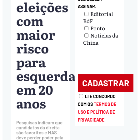
eleições
ASSINAR:
Editorial
com
BdF
Ponto
maior
Notícias da
risco
China
para
esquerda
em 20
anos
LI E CONCORDO
COM OS
TERMOS DE
USO E POLÍTICA DE
PRIVACIDADE
Pesquisas indicam que
candidatos da direita
são favoritos e MAS
deve perder poder pela