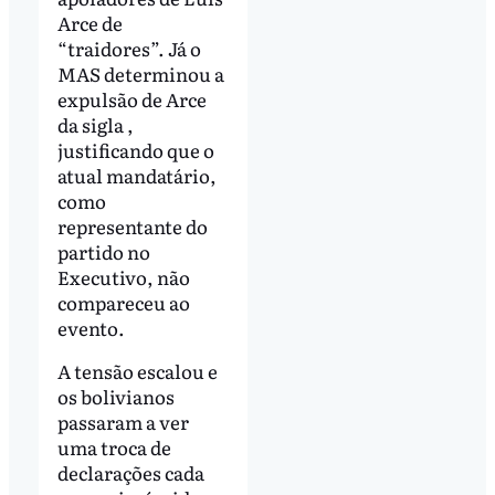
Arce de
“traidores”. Já o
MAS determinou a
expulsão de Arce
da sigla ,
justificando que o
atual mandatário,
como
representante do
partido no
Executivo, não
compareceu ao
evento.
A tensão escalou e
os bolivianos
passaram a ver
uma troca de
declarações cada