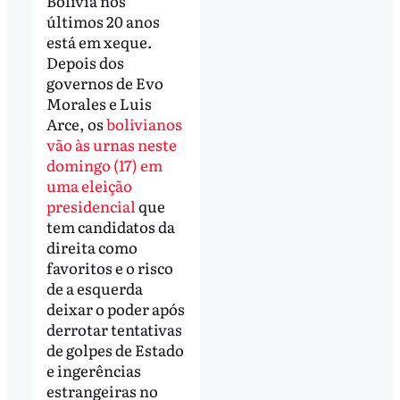
Bolívia nos
últimos 20 anos
está em xeque.
Depois dos
governos de Evo
Morales e Luis
Arce, os
bolivianos
vão às urnas neste
domingo (17) em
uma eleição
presidencial
que
tem candidatos da
direita como
favoritos e o risco
de a esquerda
deixar o poder após
derrotar tentativas
de golpes de Estado
e ingerências
estrangeiras no