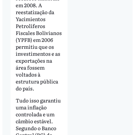
em 2008. A
reestatização da
Yacimientos
Petrolíferos
Fiscales Bolivianos
(YPFB) em 2006
permitiu que os
investimentos e as
exportações na
área fossem
voltados à
estrutura pública
do país.
Tudo isso garantiu
uma inflação
controlada e um
câmbio estável.
Segundo o Banco
Central (BC) do